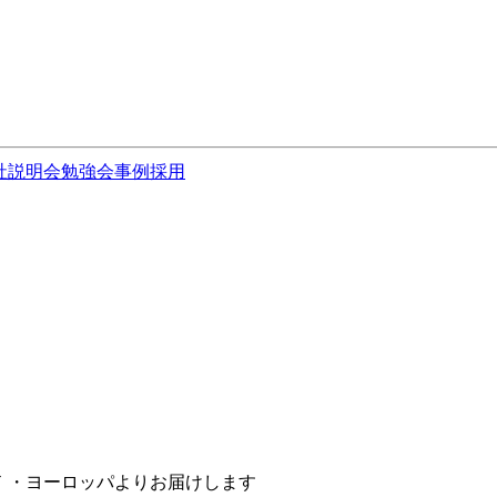
社説明会
勉強会
事例
採用
 / クラスメソッド ・ヨーロッパよりお届けします