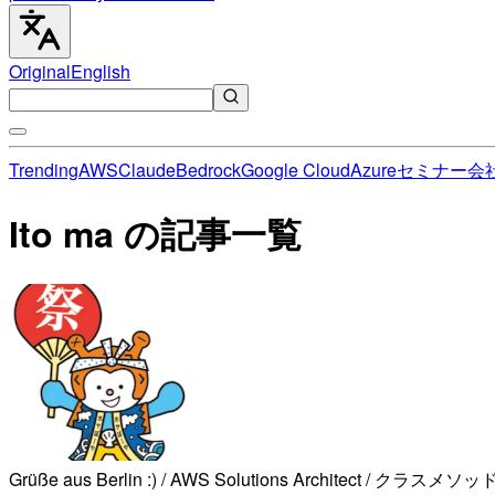
Original
English
Trending
AWS
Claude
Bedrock
Google Cloud
Azure
セミナー
会
Ito ma の記事一覧
Grüße aus Berlin :) / AWS Solutions Architect