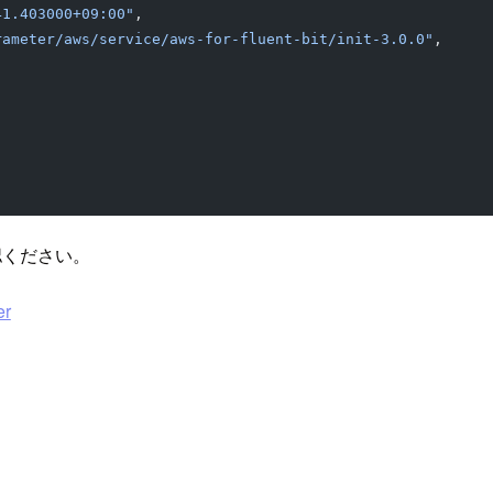
41.403000+09:00"
,
rameter/aws/service/aws-for-fluent-bit/init-3.0.0"
,
認ください。
er