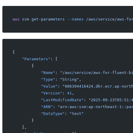
aws
 ssm
 get-parameters
 --names
 /aws/service/aws-fo
{
    "Parameters"
: [
        {
            "Name"
: 
"/aws/service/aws-for-fluent-b
            "Type"
: 
"String"
,
            "Value"
: 
"906394416424.dkr.ecr.ap-nort
            "Version"
: 
41
,
            "LastModifiedDate"
: 
"2025-09-23T05:51:
            "ARN"
: 
"arn:aws:ssm:ap-northeast-1::pa
            "DataType"
: 
"text"
        }
    ],