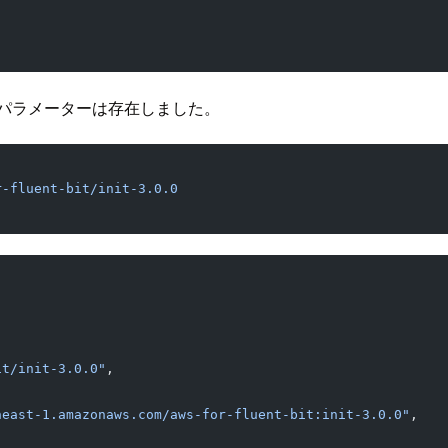
パラメーターは存在しました。
r-fluent-bit/init-3.0.0
it/init-3.0.0"
,
heast-1.amazonaws.com/aws-for-fluent-bit:init-3.0.0"
,