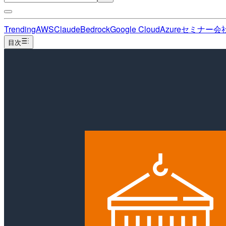
Trending
AWS
Claude
Bedrock
Google Cloud
Azure
セミナー
会
目次