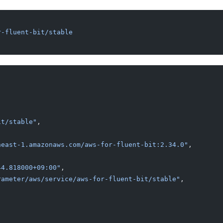
r-fluent-bit/stable
it/stable"
,
heast-1.amazonaws.com/aws-for-fluent-bit:2.34.0"
,
44.818000+09:00"
,
rameter/aws/service/aws-for-fluent-bit/stable"
,