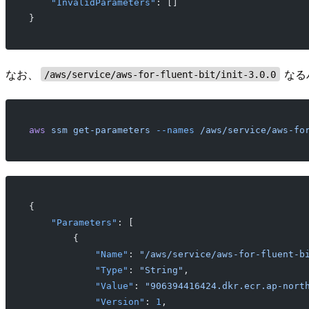
    "InvalidParameters"
: []
}
なお、
なる
/aws/service/aws-for-fluent-bit/init-3.0.0
aws
 ssm
 get-parameters
 --names
 /aws/service/aws-fo
{
    "Parameters"
: [
        {
            "Name"
: 
"/aws/service/aws-for-fluent-b
            "Type"
: 
"String"
,
            "Value"
: 
"906394416424.dkr.ecr.ap-nort
            "Version"
: 
1
,