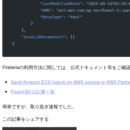
            "LastModifiedDate"
: 
"2025-09-24T03:19:
            "ARN"
: 
"arn:aws:ssm:ap-northeast-1::pa
            "DataType"
: 
"text"
        }
    ],
    "InvalidParameters"
: []
}
Firelensの利用方法に関しては、公式ドキュメント等をご確
Send Amazon ECS logs to an AWS service or AWS Partn
Fluent Bit の記事一覧
簡単ですが、取り急ぎ速報でした。
この記事をシェアする