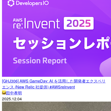
[GHJ306] AWS GameDay: AI を活用した開発者エクスペリ
エンス (New Relic 社提供) #AWSreInvent
田中孝明
2025.12.04