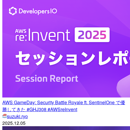
AWS GameDay: Security Battle Royale ft. SentinelOne で優
勝してきた #GHJ308 #AWSreInvent
suzuki.ryo
2025.12.05