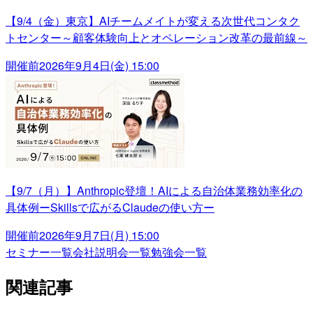
【9/4（金）東京】AIチームメイトが変える次世代コンタク
トセンター～顧客体験向上とオペレーション改革の最前線～
開催前
2026年9月4日(金) 15:00
【9/7（月）】Anthropic登壇！AIによる自治体業務効率化の
具体例ーSkillsで広がるClaudeの使い方ー
開催前
2026年9月7日(月) 15:00
セミナー一覧
会社説明会一覧
勉強会一覧
関連記事