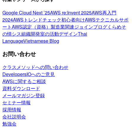
Google Cloud Next ’25
AWS re:Invent 2025
AWS再入門
2024
AWSトレンドチェック
初心者向け
AWSテクニカルサポ
ート
AWS認定（資格）
製造業関連
ジョインブログ
くらめそ
の情シス
組織開発室の活動
デザイン
Thai
Language
Vietnamese Blog
お問い合わせ
クラスメソッドへの問い合わせ
DevelopersIOへのご意見
AWSに関するご相談
資料ダウンロード
メールマガジン登録
セミナー情報
採用情報
会社説明会
勉強会