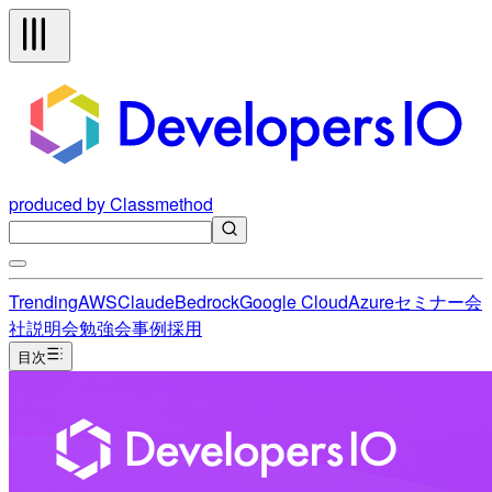
produced by Classmethod
Trending
AWS
Claude
Bedrock
Google Cloud
Azure
セミナー
会
社説明会
勉強会
事例
採用
目次