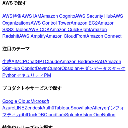
AWSで探す
AWS特集
AWS IAM
Amazon Cognito
AWS Security Hub
AWS
Organizations
AWS Control Tower
Amazon EC2
Amazon
S3
S3 Tables
AWS CDK
Amazon QuickSight
Amazon
Redshift
AWS Amplify
Amazon CloudFront
Amazon Connect
注目のテーマ
生成AI
MCP
ChatGPT
Claude
Amazon Bedrock
RAG
Amazon
Q
GitHub Copilot
Devin
Cursor
Obsidian
モダンデータスタック
Python
セキュリティ
PM
プロダクトやサービスで探す
Google Cloud
Microsoft
Azure
LINE
Zendesk
Auth0
Tableau
Snowflake
Alteryx
インフォ
マティカ
dbt
DuckDB
Cloudflare
Splunk
Vision One
Notion
特集やシリーズから探す