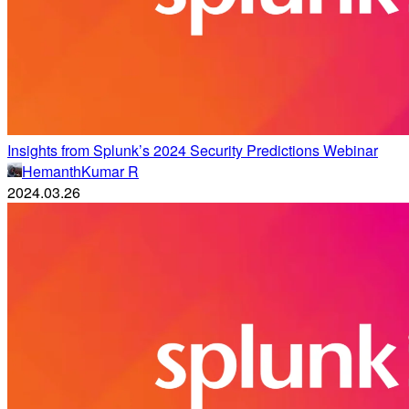
Insights from Splunk’s 2024 Security Predictions Webinar
HemanthKumar R
2024.03.26