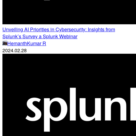
Unveiling AI Priorities in Cybersecurity: Insights from
Splunk’s Survey a Splunk Webinar
HemanthKumar R
2024.02.28