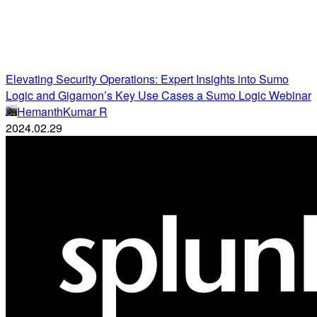
Elevating Security Operations: Expert Insights into Sumo
Logic and Gigamon’s Key Use Cases a Sumo Logic Webinar
HemanthKumar R
2024.02.29