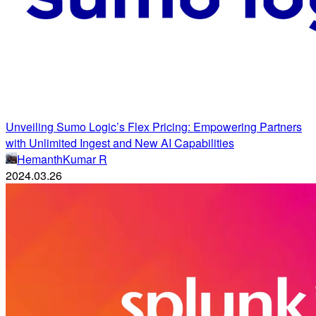
Unveiling Sumo Logic’s Flex Pricing: Empowering Partners
with Unlimited Ingest and New AI Capabilities
HemanthKumar R
2024.03.26