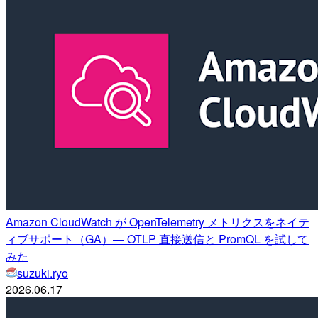
Amazon CloudWatch が OpenTelemetry メトリクスをネイテ
ィブサポート（GA）— OTLP 直接送信と PromQL を試して
みた
suzuki.ryo
2026.06.17