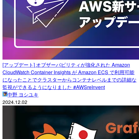
[アップデート] オブザーバビリティが強化された Amazon
CloudWatch Container Insights が Amazon ECS で利用可能
になったことでクラスターからコンテナレベルまでの詳細な
監視ができるようになりました #AWSreInvent
中野 ヨシユキ
2024.12.02