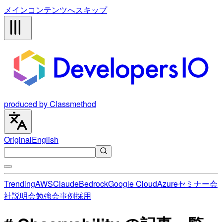
メインコンテンツへスキップ
produced by Classmethod
Original
English
Trending
AWS
Claude
Bedrock
Google Cloud
Azure
セミナー
会
社説明会
勉強会
事例
採用