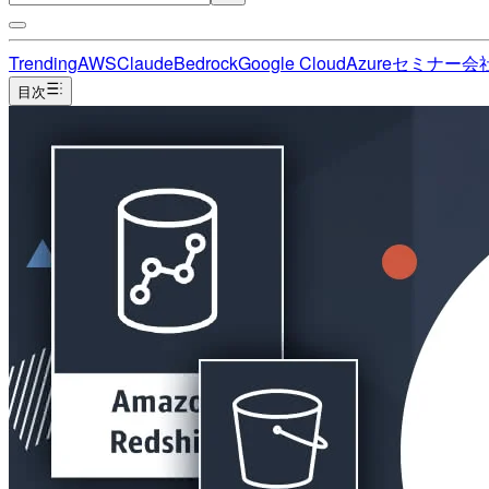
Trending
AWS
Claude
Bedrock
Google Cloud
Azure
セミナー
会
目次