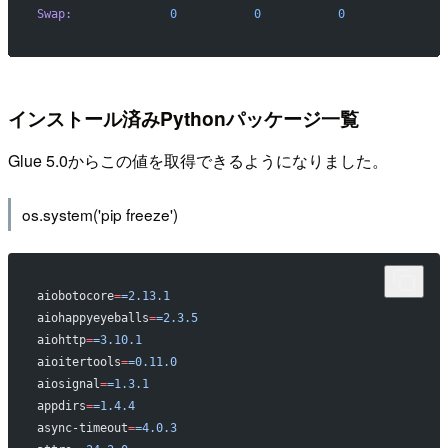
Swap:
              0
           0
           0
インストール済みPythonパッケージ一覧
Glue 5.0からこの値を取得できるようになりました。
os.system('pip freeze')
aiobotocore
=
=2.13.1
aiohappyeyeballs
=
=2.3.5
aiohttp
=
=3.10.1
aioitertools
=
=0.11.0
aiosignal
=
=1.3.1
appdirs
=
=1.4.4
async-timeout
=
=4.0.3