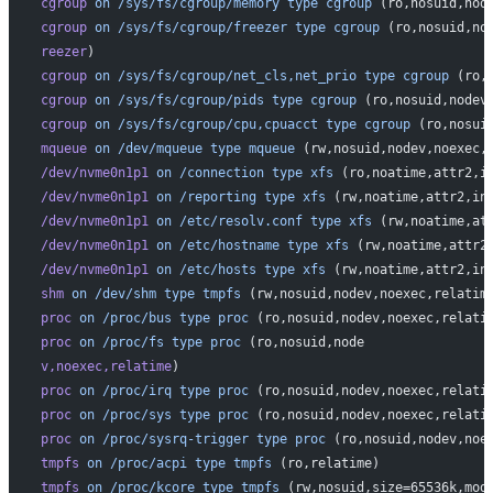
cgroup
 on
 /sys/fs/cgroup/memory
 type
 cgroup
 (ro,nosuid,nod
cgroup
 on
 /sys/fs/cgroup/freezer
 type
 cgroup
 (ro,nosuid,no
reezer
)
cgroup
 on
 /sys/fs/cgroup/net_cls,net_prio
 type
 cgroup
 (ro,
cgroup
 on
 /sys/fs/cgroup/pids
 type
 cgroup
 (ro,nosuid,nodev
cgroup
 on
 /sys/fs/cgroup/cpu,cpuacct
 type
 cgroup
 (ro,nosui
mqueue
 on
 /dev/mqueue
 type
 mqueue
 (rw,nosuid,nodev,noexec,
/dev/nvme0n1p1
 on
 /connection
 type
 xfs
 (ro,noatime,attr2,i
/dev/nvme0n1p1
 on
 /reporting
 type
 xfs
 (rw,noatime,attr2,in
/dev/nvme0n1p1
 on
 /etc/resolv.conf
 type
 xfs
 (rw,noatime,at
/dev/nvme0n1p1
 on
 /etc/hostname
 type
 xfs
 (rw,noatime,attr2
/dev/nvme0n1p1
 on
 /etc/hosts
 type
 xfs
 (rw,noatime,attr2,in
shm
 on
 /dev/shm
 type
 tmpfs
 (rw,nosuid,nodev,noexec,relatim
proc
 on
 /proc/bus
 type
 proc
 (ro,nosuid,nodev,noexec,relati
proc
 on
 /proc/fs
 type
 proc
 (ro,nosuid,node
v,noexec,relatime
)
proc
 on
 /proc/irq
 type
 proc
 (ro,nosuid,nodev,noexec,relati
proc
 on
 /proc/sys
 type
 proc
 (ro,nosuid,nodev,noexec,relati
proc
 on
 /proc/sysrq-trigger
 type
 proc
 (ro,nosuid,nodev,noe
tmpfs
 on
 /proc/acpi
 type
 tmpfs
 (ro,relatime)
tmpfs
 on
 /proc/kcore
 type
 tmpfs
 (rw,nosuid,size=65536k,mod