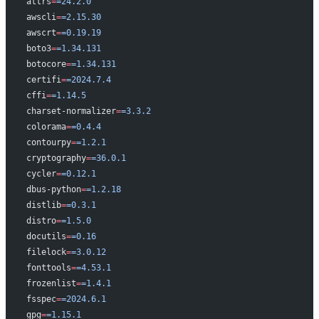
attrs
=
=24.2.0
awscli
=
=2.15.30
awscrt
=
=0.19.19
boto3
=
=1.34.131
botocore
=
=1.34.131
certifi
=
=2024.7.4
cffi
=
=1.14.5
charset-normalizer
=
=3.3.2
colorama
=
=0.4.4
contourpy
=
=1.2.1
cryptography
=
=36.0.1
cycler
=
=0.12.1
dbus-python
=
=1.2.18
distlib
=
=0.3.1
distro
=
=1.5.0
docutils
=
=0.16
filelock
=
=3.0.12
fonttools
=
=4.53.1
frozenlist
=
=1.4.1
fsspec
=
=2024.6.1
gpg
=
=1.15.1