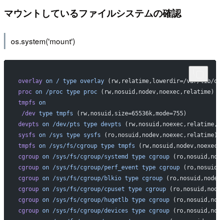
マウントしているファイルシステムの確認
os.system('mount')
overlay
 on
 /
 type
 overlay
 (rw,relatime,lowerdir=/var/lib/d
proc
 on
 /proc
 type
 proc
 (rw,nosuid,nodev,noexec,relatime)
tmpfs
 on
 /dev
 type
 tmpfs
 (rw,nosuid,size=65536k,mode=755)
devpts
 on
 /dev/pts
 type
 devpts
 (rw,nosuid,noexec,relatime,
sysfs
 on
 /sys
 type
 sysfs
 (ro,nosuid,nodev,noexec,relatime)
tmpfs
 on
 /sys/fs/cgroup
 type
 tmpfs
 (rw,nosuid,nodev,noexec
cgroup
 on
 /sys/fs/cgroup/systemd
 type
 cgroup
 (ro,nosuid,no
cgroup
 on
 /sys/fs/cgroup/perf_event
 type
 cgroup
 (ro,nosuid
cgroup
 on
 /sys/fs/cgroup/blkio
 type
 cgroup
 (ro,nosuid,node
cgroup
 on
 /sys/fs/cgroup/cpuset
 type
 cgroup
 (ro,nosuid,nod
cgroup
 on
 /sys/fs/cgroup/hugetlb
 type
 cgroup
 (ro,nosuid,no
cgroup
 on
 /sys/fs/cgroup/devices
 type
 cgroup
 (ro,nosuid,no