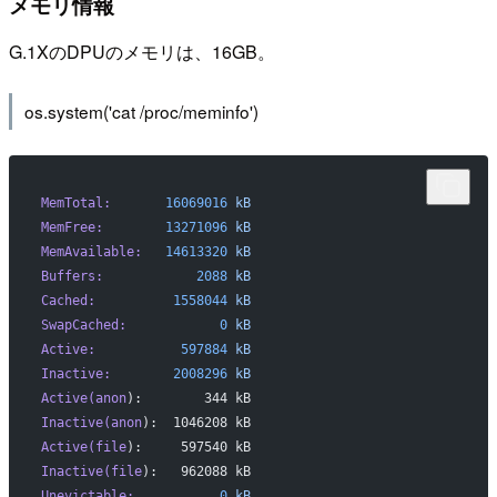
メモリ情報
G.1XのDPUのメモリは、16GB。
os.system('cat /proc/meminfo')
MemTotal:
       16069016
 kB
MemFree:
        13271096
 kB
MemAvailable:
   14613320
 kB
Buffers:
            2088
 kB
Cached:
          1558044
 kB
SwapCached:
            0
 kB
Active:
           597884
 kB
Inactive:
        2008296
 kB
Active(anon
):        344 kB
Inactive(anon
):  1046208 kB
Active(file
):     597540 kB
Inactive(file
):   962088 kB
Unevictable:
           0
 kB