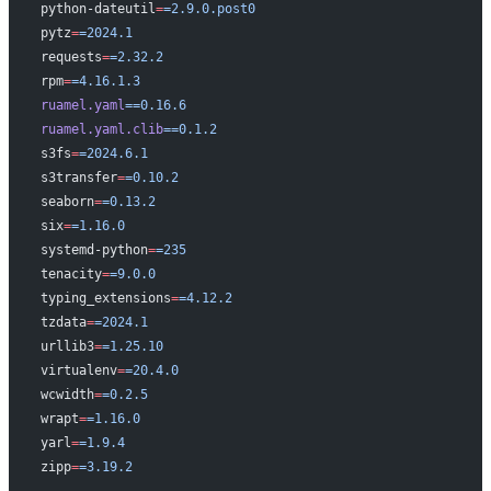
python-dateutil
=
=2.9.0.post0
pytz
=
=2024.1
requests
=
=2.32.2
rpm
=
=4.16.1.3
ruamel.yaml
==0.16.6
ruamel.yaml.clib
==0.1.2
s3fs
=
=2024.6.1
s3transfer
=
=0.10.2
seaborn
=
=0.13.2
six
=
=1.16.0
systemd-python
=
=235
tenacity
=
=9.0.0
typing_extensions
=
=4.12.2
tzdata
=
=2024.1
urllib3
=
=1.25.10
virtualenv
=
=20.4.0
wcwidth
=
=0.2.5
wrapt
=
=1.16.0
yarl
=
=1.9.4
zipp
=
=3.19.2