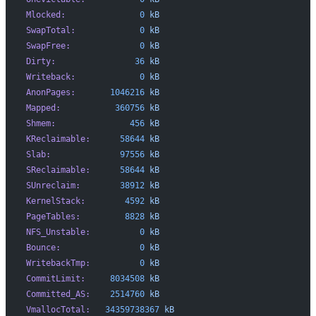
Mlocked:
               0
 kB
SwapTotal:
             0
 kB
SwapFree:
              0
 kB
Dirty:
                36
 kB
Writeback:
             0
 kB
AnonPages:
       1046216
 kB
Mapped:
           360756
 kB
Shmem:
               456
 kB
KReclaimable:
      58644
 kB
Slab:
              97556
 kB
SReclaimable:
      58644
 kB
SUnreclaim:
        38912
 kB
KernelStack:
        4592
 kB
PageTables:
         8828
 kB
NFS_Unstable:
          0
 kB
Bounce:
                0
 kB
WritebackTmp:
          0
 kB
CommitLimit:
     8034508
 kB
Committed_AS:
    2514760
 kB
VmallocTotal:
   34359738367
 kB