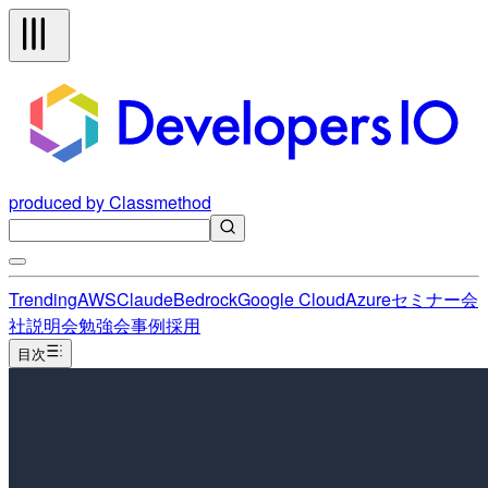
produced by Classmethod
Trending
AWS
Claude
Bedrock
Google Cloud
Azure
セミナー
会
社説明会
勉強会
事例
採用
目次