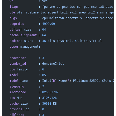
wp
		:
 yes
flags
		:
 fpu
 vme
 de
 pse
 tsc
 msr
 pae
 mce
 cx8
 apic
 
gle
 pti
 fsgsbase
 tsc_adjust
 bmi1
 avx2
 smep
 bmi2
 erms
 invpc
bugs
		:
 cpu_meltdown
 spectre_v1
 spectre_v2
 spec_
bogomips
	:
 4999.99
clflush
 size
	:
 64
cache_alignment
	:
 64
address
 sizes
	:
 46
 bits
 physical,
 48
 bits
 virtual
power
 management:
processor
	:
 3
vendor_id
	:
 GenuineIntel
cpu
 family
	:
 6
model
		:
 85
model
 name
	:
 Intel
(
R
) 
Xeon
(
R
) 
Platinum
 8259CL
 CPU
 @
 2
stepping
	:
 7
microcode
	:
 0x5003707
cpu
 MHz
		:
 3105.126
cache
 size
	:
 36608
 KB
physical
 id
	:
 0
siblings
	:
 4