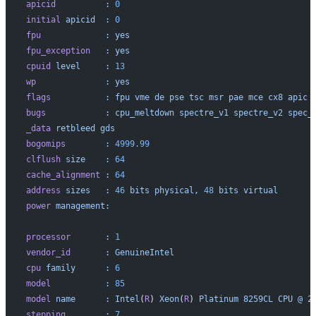
apicid
		:
 0
initial
 apicid
	:
 0
fpu
		:
 yes
fpu_exception
	:
 yes
cpuid
 level
	:
 13
wp
		:
 yes
flags
		:
 fpu
 vme
 de
 pse
 tsc
 msr
 pae
 mce
 cx8
 apic
 
bugs
		:
 cpu_meltdown
 spectre_v1
 spectre_v2
 spec_
_data
 retbleed
 gds
bogomips
	:
 4999.99
clflush
 size
	:
 64
cache_alignment
	:
 64
address
 sizes
	:
 46
 bits
 physical,
 48
 bits
 virtual
power
 management:
processor
	:
 1
vendor_id
	:
 GenuineIntel
cpu
 family
	:
 6
model
		:
 85
model
 name
	:
 Intel
(
R
) 
Xeon
(
R
) 
Platinum
 8259CL
 CPU
 @
 2
stepping
	:
 7