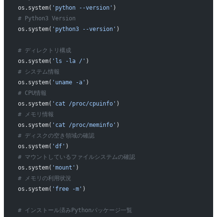
os.system(
'python --version'
)
# Python3 Version 
os.system(
'python3 --version'
)
# ディレクトリ構成
os.system(
'ls -la /'
)
# システム情報
os.system(
'uname -a'
)
# CPU情報
os.system(
'cat /proc/cpuinfo'
)
# メモリ情報
os.system(
'cat /proc/meminfo'
)
# ディスクの空き領域の確認
os.system(
'df'
)
# マウントしているファイルシステムの確認
os.system(
'mount'
)
# メモリの利用状況
os.system(
'free -m'
)
# インストール済みPythonパッケージ一覧