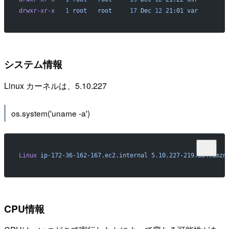
drwxr-xr-x
   1
 root
   root
     17
 Dec
 12
 21:01
 var
システム情報
Linux カーネルは、5.10.227
os.system('uname -a')
Linux
 ip-172-36-162-167.ec2.internal
 5.10.227-219.884.amzn
CPU情報