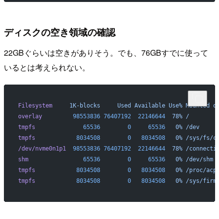
ディスクの空き領域の確認
22GBぐらいは空きがありそう。でも、76GBすでに使って
いるとは考えられない。
Filesystem
     1K-blocks
     Used
 Available
 Use%
 Mounted
 o
overlay
         98553836
 76407192
  22146644
  78%
 /
tmpfs
              65536
        0
     65536
   0%
 /dev
tmpfs
            8034508
        0
   8034508
   0%
 /sys/fs/c
/dev/nvme0n1p1
  98553836
 76407192
  22146644
  78%
 /connecti
shm
                65536
        0
     65536
   0%
 /dev/shm
tmpfs
            8034508
        0
   8034508
   0%
 /proc/acp
tmpfs
            8034508
        0
   8034508
   0%
 /sys/firm