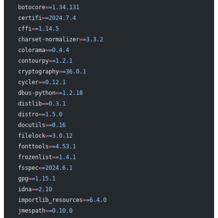
botocore
=
=1.34.131
certifi
=
=2024.7.4
cffi
=
=1.14.5
charset-normalizer
=
=3.3.2
colorama
=
=0.4.4
contourpy
=
=1.2.1
cryptography
=
=36.0.1
cycler
=
=0.12.1
dbus-python
=
=1.2.18
distlib
=
=0.3.1
distro
=
=1.5.0
docutils
=
=0.16
filelock
=
=3.0.12
fonttools
=
=4.53.1
frozenlist
=
=1.4.1
fsspec
=
=2024.6.1
gpg
=
=1.15.1
idna
=
=2.10
importlib_resources
=
=6.4.0
jmespath
=
=0.10.0