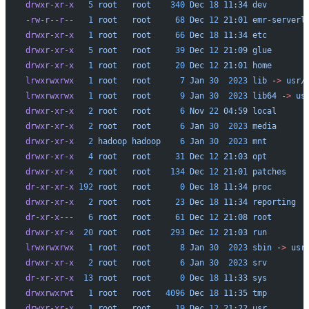
drwxr-xr-x
   5
 root
   root
    340
 Dec
 18
 11:34
 dev
-rw-r--r--
   1
 root
   root
     68
 Dec
 12
 21:01
 emr-serverl
drwxr-xr-x
   1
 root
   root
     66
 Dec
 18
 11:34
 etc
drwxr-xr-x
   5
 root
   root
     39
 Dec
 12
 21:09
 glue
drwxr-xr-x
   1
 root
   root
     20
 Dec
 12
 21:01
 home
lrwxrwxrwx
   1
 root
   root
      7
 Jan
 30
  2023
 lib
 -
>
 usr/
lrwxrwxrwx
   1
 root
   root
      9
 Jan
 30
  2023
 lib64
 -
>
 us
drwxr-xr-x
   2
 root
   root
      6
 Nov
 22
 04:59
 local
drwxr-xr-x
   2
 root
   root
      6
 Jan
 30
  2023
 media
drwxr-xr-x
   2
 hadoop
 hadoop
    6
 Jan
 30
  2023
 mnt
drwxr-xr-x
   4
 root
   root
     31
 Dec
 12
 21:03
 opt
drwxr-xr-x
   2
 root
   root
    134
 Dec
 12
 21:01
 patches
dr-xr-xr-x
 192
 root
   root
      0
 Dec
 18
 11:34
 proc
drwxr-xr-x
   2
 root
   root
     23
 Dec
 18
 11:34
 reporting
dr-xr-x---
   6
 root
   root
     61
 Dec
 12
 21:08
 root
drwxr-xr-x
  20
 root
   root
    293
 Dec
 12
 21:03
 run
lrwxrwxrwx
   1
 root
   root
      8
 Jan
 30
  2023
 sbin
 -
>
 usr
drwxr-xr-x
   2
 root
   root
      6
 Jan
 30
  2023
 srv
dr-xr-xr-x
  13
 root
   root
      0
 Dec
 18
 11:33
 sys
drwxrwxrwt
   1
 root
   root
   4096
 Dec
 18
 11:35
 tmp
drwxr-xr-x
   1
 root
   root
     19
 Dec
 12
 21:22
 usr