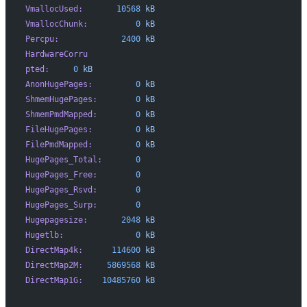
VmallocUsed:
       10568
 kB
VmallocChunk:
          0
 kB
Percpu:
             2400
 kB
HardwareCorru
pted:
     0
 kB
AnonHugePages:
         0
 kB
ShmemHugePages:
        0
 kB
ShmemPmdMapped:
        0
 kB
FileHugePages:
         0
 kB
FilePmdMapped:
         0
 kB
HugePages_Total:
       0
HugePages_Free:
        0
HugePages_Rsvd:
        0
HugePages_Surp:
        0
Hugepagesize:
       2048
 kB
Hugetlb:
               0
 kB
DirectMap4k:
      114600
 kB
DirectMap2M:
     5869568
 kB
DirectMap1G:
    10485760
 kB