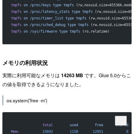
tmpfs
 on
 /proc/keys
 type
 tmpfs
 (rw,nosuid,size=65536k,mode
tmpfs
 on
 /proc/latency_stats
 type
 tmpfs
 (rw,nosuid,size=65
tmpfs
 on
 /proc/timer_list
 type
 tmpfs
 (rw,nosuid,size=65536
tmpfs
 on
 /proc/sched_debug
 type
 tmpfs
 (rw,nosuid,size=6553
tmpfs
 on
 /sys/firmware
 type
 tmpfs
 (ro,relatime)
メモリの利用状況
実際に利用可能なメモリは
14263 MB
です。Glue 5.0からこ
の値を取得できるようになりました。
os.system('free -m')
               total
        used
        free
      shared
  
Mem:
           15692
        1158
       12951
           0
  