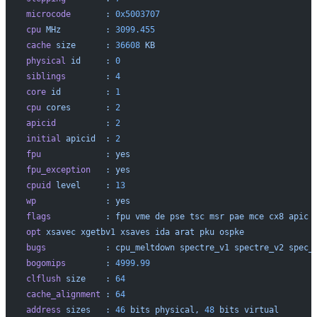
microcode
	:
 0x5003707
cpu
 MHz
		:
 3099.455
cache
 size
	:
 36608
 KB
physical
 id
	:
 0
siblings
	:
 4
core
 id
		:
 1
cpu
 cores
	:
 2
apicid
		:
 2
initial
 apicid
	:
 2
fpu
		:
 yes
fpu_exception
	:
 yes
cpuid
 level
	:
 13
wp
		:
 yes
flags
		:
 fpu
 vme
 de
 pse
 tsc
 msr
 pae
 mce
 cx8
 apic
 
opt
 xsavec
 xgetbv1
 xsaves
 ida
 arat
 pku
 ospke
bugs
		:
 cpu_meltdown
 spectre_v1
 spectre_v2
 spec_
bogomips
	:
 4999.99
clflush
 size
	:
 64
cache_alignment
	:
 64
address
 sizes
	:
 46
 bits
 physical,
 48
 bits
 virtual