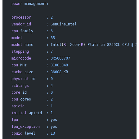
power
 management:
processor
	:
 2
vendor_id
	:
 GenuineIntel
cpu
 family
	:
 6
model
		:
 85
model
 name
	:
 Intel
(
R
) 
Xeon
(
R
) 
Platinum
 8259CL
 CPU
 @
 2
stepping
	:
 7
microcode
	:
 0x5003707
cpu
 MHz
		:
 3100.048
cache
 size
	:
 36608
 KB
physical
 id
	:
 0
siblings
	:
 4
core
 id
		:
 0
cpu
 cores
	:
 2
apicid
		:
 1
initial
 apicid
	:
 1
fpu
		:
 yes
fpu_exception
	:
 yes
cpuid
 level
	:
 13