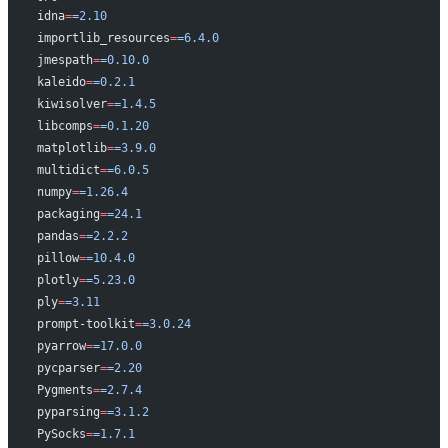
idna
=
=2.10
importlib_resources
=
=6.4.0
jmespath
=
=0.10.0
kaleido
=
=0.2.1
kiwisolver
=
=1.4.5
libcomps
=
=0.1.20
matplotlib
=
=3.9.0
multidict
=
=6.0.5
numpy
=
=1.26.4
packaging
=
=24.1
pandas
=
=2.2.2
pillow
=
=10.4.0
plotly
=
=5.23.0
ply
=
=3.11
prompt-toolkit
=
=3.0.24
pyarrow
=
=17.0.0
pycparser
=
=2.20
Pygments
=
=2.7.4
pyparsing
=
=3.1.2
PySocks
=
=1.7.1