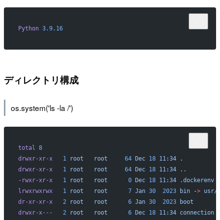
Python
 3.9.16
ディレクトリ構成
os.system('ls -la /')
total
 8
drwxr-xr-x
   1
 root
   root
     64
 Dec
 18
 11:34
 .
drwxr-xr-x
   1
 root
   root
     64
 Dec
 18
 11:34
 ..
-rwxr-xr-x
   1
 root
   root
      0
 Dec
 18
 11:34
 .dockerenv
lrwxrwxrwx
   1
 root
   root
      7
 Jan
 30
  2023
 bin
 -
>
 usr/
dr-xr-xr-x
   2
 root
   root
      6
 Jan
 30
  2023
 boot
drwxr-x---
   2
 root
   root
      6
 Dec
 18
 11:34
 connection