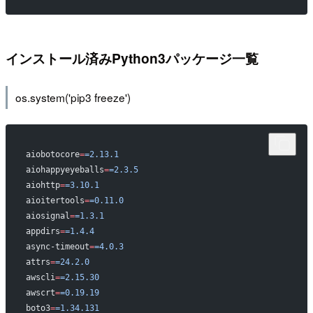
インストール済みPython3パッケージ一覧
os.system('pip3 freeze')
aiobotocore
=
=2.13.1
aiohappyeyeballs
=
=2.3.5
aiohttp
=
=3.10.1
aioitertools
=
=0.11.0
aiosignal
=
=1.3.1
appdirs
=
=1.4.4
async-timeout
=
=4.0.3
attrs
=
=24.2.0
awscli
=
=2.15.30
awscrt
=
=0.19.19
boto3
=
=1.34.131