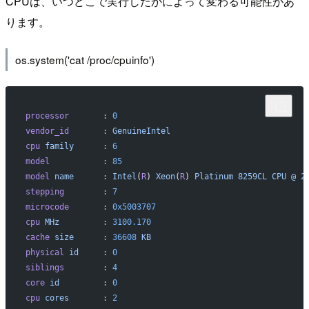
CPUは、いつどこで実行したかによって変わる可能性があ
ります。
os.system('cat /proc/cpuinfo')
processor
	:
 0
vendor_id
	:
 GenuineIntel
cpu
 family
	:
 6
model
		:
 85
model
 name
	:
 Intel
(
R
) 
Xeon
(
R
) 
Platinum
 8259CL
 CPU
 @
 2
stepping
	:
 7
microcode
	:
 0x5003707
cpu
 MHz
		:
 3100.170
cache
 size
	:
 36608
 KB
physical
 id
	:
 0
siblings
	:
 4
core
 id
		:
 0
cpu
 cores
	:
 2