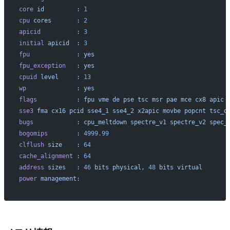
core
 id
		:
 1
cpu
 cores
	:
 2
apicid
		:
 3
initial
 apicid
	:
 3
fpu
		:
 yes
fpu_exception
	:
 yes
cpuid
 level
	:
 13
wp
		:
 yes
flags
		:
 fpu
 vme
 de
 pse
 tsc
 msr
 pae
 mce
 cx8
 apic
 
sse3
 fma
 cx16
 pcid
 sse4_1
 sse4_2
 x2apic
 movbe
 popcnt
 tsc_d
bugs
		:
 cpu_meltdown
 spectre_v1
 spectre_v2
 spec_
bogomips
	:
 4999.99
clflush
 size
	:
 64
cache_alignment
	:
 64
address
 sizes
	:
 46
 bits
 physical,
 48
 bits
 virtual
power
 management: