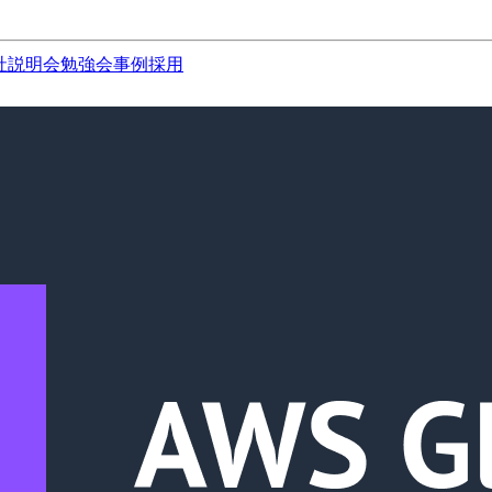
社説明会
勉強会
事例
採用