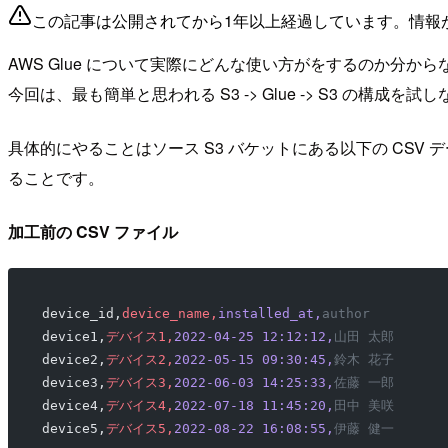
この記事は公開されてから1年以上経過しています。情報
AWS Glue について実際にどんな使い方がをするのか分か
今回は、最も簡単と思われる S3 -> Glue -> S3 の構成
具体的にやることはソース S3 バケットにある以下の CSV デ
ることです。
加工前の CSV ファイル
device_id,
device_name,
installed_at,
author
device1,
デバイス1,
2022-04-25 12:12:12,
山田 太郎
device2,
デバイス2,
2022-05-15 09:30:45,
鈴木 花子
device3,
デバイス3,
2022-06-03 14:25:33,
佐藤 一郎
device4,
デバイス4,
2022-07-18 11:45:20,
田中 美咲
device5,
デバイス5,
2022-08-22 16:08:55,
伊藤 健一