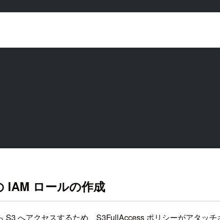
の IAM ロールの作成
ら S3 へアクセスするため、S3FullAccess ポリシーがアタ