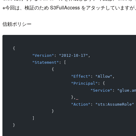
※今回は、検証のため S3FullAccess をアタッチして
信頼ポリシー
{
	"Version"
: 
"2012-10-17"
,
	"Statement"
: [
		{
			"Effect"
: 
"Allow"
,
			"Principal"
: {
				"Service"
: 
"glue.a
			},
_
			"Action"
: 
"sts:AssumeRole"
		}
	]
}