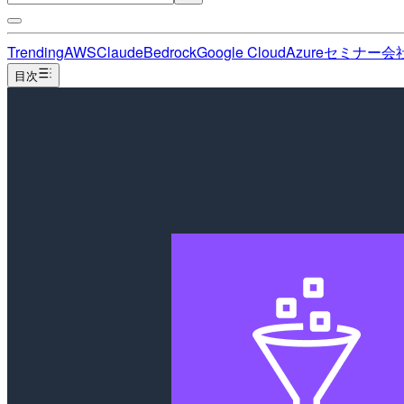
Trending
AWS
Claude
Bedrock
Google Cloud
Azure
セミナー
会
目次