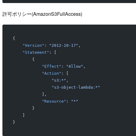
許可ポリシー(AmazonS3FullAccess)
{
    "Version"
: 
"2012-10-17"
,
    "Statement"
: [
        {
            "Effect"
: 
"Allow"
,
            "Action"
: [
                "s3:*"
,
                "s3-object-lambda:*"
            ],
            "Resource"
: 
"*"
        }
    ]
}