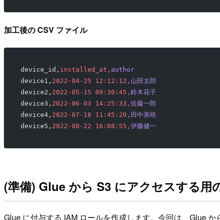
加工後の CSV ファイル
device_id,
installed_at,
author
device1,
2022-04-25 12:12:12,
山田太郎
device2,
2022-05-15 09:30:45,
鈴木花子
device3,
2022-06-03 14:25:33,
佐藤一郎
device4,
2022-07-18 11:45:20,
田中美咲
device5,
2022-08-22 16:08:55,
伊藤健一
(準備) Glue から S3 にアクセスする用
Glue に付与する IAM ロールを作成します。今回は、Glue か