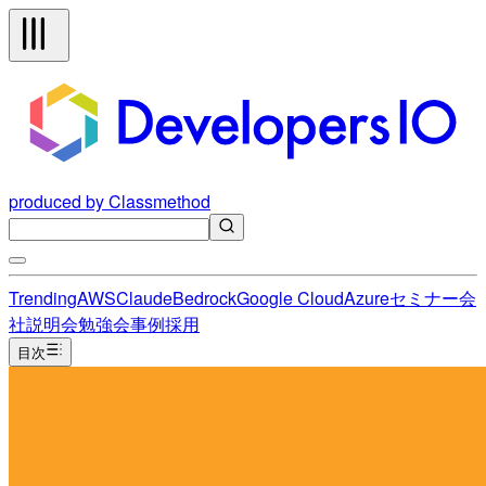
produced by Classmethod
Trending
AWS
Claude
Bedrock
Google Cloud
Azure
セミナー
会
社説明会
勉強会
事例
採用
目次