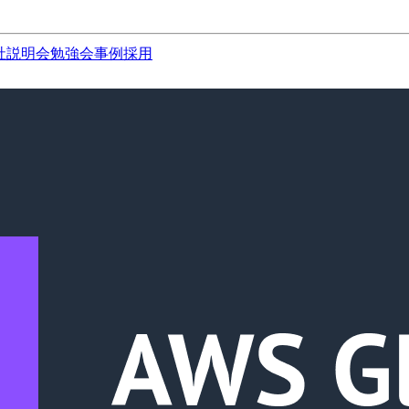
社説明会
勉強会
事例
採用