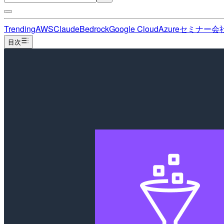
Trending
AWS
Claude
Bedrock
Google Cloud
Azure
セミナー
会
目次