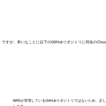
ですが、幸いなことに以下のGitHubリポジトリに同名のClo
!
AWSが管理しているGitHubリポジトリではないため
します。