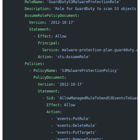
      RoleName
: 
'GuardDutyS3MalwareProtectionRole'
      Description
: 
'Role for GuardDuty to scan S3 objects 
      AssumeRolePolicyDocument
:
        Version
: 
'2012-10-17'
        Statement
:
          - 
Effect
: 
Allow
            Principal
:
              Service
: 
malware-protection-plan.guardduty.a
            Action
: 
'sts:AssumeRole'
      Policies
:
        - 
PolicyName
: 
'S3MalwareProtectionPolicy'
          PolicyDocument
:
            Version
: 
'2012-10-17'
            Statement
:
              - 
Sid
: 
'AllowManagedRuleToSendS3EventsToGuar
                Effect
: 
Allow
                Action
:
                  - 
'events:PutRule'
                  - 
'events:DeleteRule'
                  - 
'events:PutTargets'
                  - 
'events:RemoveTargets'