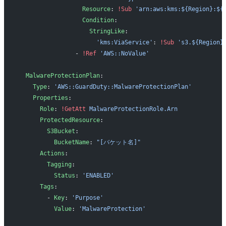
                  Resource
: 
!Sub
 'arn:aws:kms:${Region}:${
                  Condition
:
                    StringLike
:
                      'kms:ViaService'
: 
!Sub
 's3.${Region}
                - 
!Ref
 'AWS::NoValue'
  MalwareProtectionPlan
:
    Type
: 
'AWS::GuardDuty::MalwareProtectionPlan'
    Properties
:
      Role
: 
!GetAtt
 MalwareProtectionRole.Arn
      ProtectedResource
:
        S3Bucket
:
          BucketName
: 
"[バケット名]"
      Actions
:
        Tagging
:
          Status
: 
'ENABLED'
      Tags
:
        - 
Key
: 
'Purpose'
          Value
: 
'MalwareProtection'