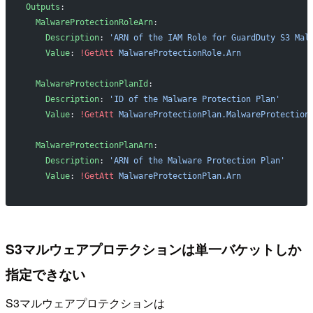
Outputs
:
  MalwareProtectionRoleArn
:
    Description
: 
'ARN of the IAM Role for GuardDuty S3 Mal
    Value
: 
!GetAtt
 MalwareProtectionRole.Arn
  MalwareProtectionPlanId
:
    Description
: 
'ID of the Malware Protection Plan'
    Value
: 
!GetAtt
 MalwareProtectionPlan.MalwareProtection
  MalwareProtectionPlanArn
:
    Description
: 
'ARN of the Malware Protection Plan'
    Value
: 
!GetAtt
 MalwareProtectionPlan.Arn
S3マルウェアプロテクションは単一バケットしか
指定できない
S3マルウェアプロテクションは