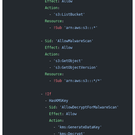
                Effect
: 
Allow
                Action
:
                  - 
's3:ListBucket'
                Resource
:
                  - 
!Sub
 'arn:aws:s3:::*'
              - 
Sid
: 
'AllowMalwareScan'
                Effect
: 
Allow
                Action
:
                  - 
's3:GetObject'
                  - 
's3:GetObjectVersion'
                Resource
:
                  - 
!Sub
 'arn:aws:s3:::*/*'
              - 
!If
                - 
HasKMSKey
                - 
Sid
: 
'AllowDecryptForMalwareScan'
                  Effect
: 
Allow
                  Action
:
                    - 
'kms:GenerateDataKey'
                    - 
'kms:Decrypt'