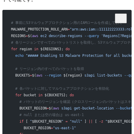
# 事前にS3マルウェアプロテクション用のIAMロールを作成しておく
MALWARE_PROTECTION_ROLE_ARN
=
"arn:aws:iam::111122223333:rol
REGIONS
=
$(
aws
 ec2
 describe-regions
 --query
 'Regions[?Regio
# 各リージョンですべてのバケットリストを取得し、S3マルウェアプロテ
for
 region 
in
 ${REGIONS}; 
do
  echo
 "##### Enabling S3 Malware Protection for all bucke
  # リージョン内のすべてのバケットを取得
  BUCKETS
=
$(
aws
 --region
 ${region} 
s3api
 list-buckets
 --qu
  # 各バケットに対してマルウェアプロテクションを有効化
  for
 bucket 
in
 ${BUCKETS}; 
do
    # バケットのリージョンを確認（クロスリージョンのバケットはスキ
    BUCKET_REGION
=
$(
aws
 s3api
 get-bucket-location
 --bucket
    # null または空の場合は us-east-1
    if
 [ 
"
$BUCKET_REGION
"
 =
 "null"
 ] 
||
 [ 
-z
 "
$BUCKET_REGI
      BUCKET_REGION
=
"us-east-1"