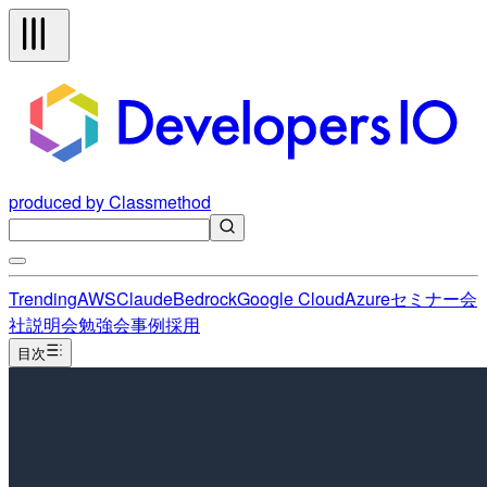
produced by Classmethod
Trending
AWS
Claude
Bedrock
Google Cloud
Azure
セミナー
会
社説明会
勉強会
事例
採用
目次