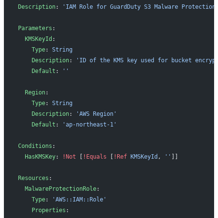
Description
: 
'IAM Role for GuardDuty S3 Malware Protection
Parameters
:
  KMSKeyId
:
    Type
: 
String
    Description
: 
'ID of the KMS key used for bucket encryp
    Default
: 
''
  Region
:
    Type
: 
String
    Description
: 
'AWS Region'
    Default
: 
'ap-northeast-1'
Conditions
:
  HasKMSKey
: 
!Not
 [
!Equals
 [
!Ref
 KMSKeyId
, 
''
]]
Resources
:
  MalwareProtectionRole
:
    Type
: 
'AWS::IAM::Role'
    Properties
: