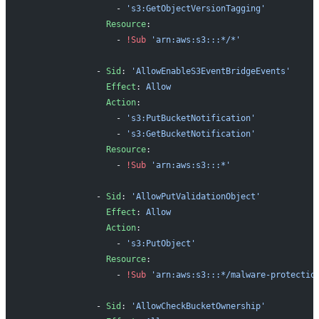
                  - 
's3:GetObjectVersionTagging'
                Resource
:
                  - 
!Sub
 'arn:aws:s3:::*/*'
              - 
Sid
: 
'AllowEnableS3EventBridgeEvents'
                Effect
: 
Allow
                Action
:
                  - 
's3:PutBucketNotification'
                  - 
's3:GetBucketNotification'
                Resource
:
                  - 
!Sub
 'arn:aws:s3:::*'
              - 
Sid
: 
'AllowPutValidationObject'
                Effect
: 
Allow
                Action
:
                  - 
's3:PutObject'
                Resource
:
                  - 
!Sub
 'arn:aws:s3:::*/malware-protectio
              - 
Sid
: 
'AllowCheckBucketOwnership'