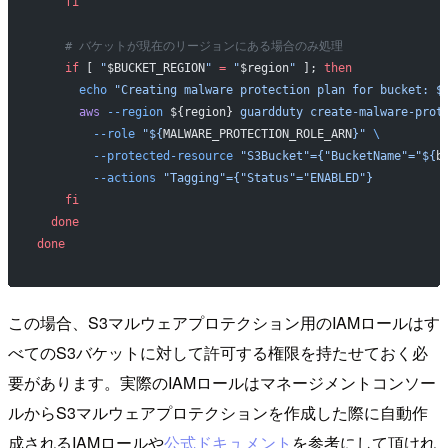
    fi
    # バケットが現在のリージョンにある場合のみ処理
    if
 [ 
"
$BUCKET_REGION
"
 =
 "
$region
"
 ]; 
then
      echo
 "Creating malware protection plan for bucket: $
      aws
 --region
 ${region} 
guardduty
 create-malware-prot
        --role
 "${
MALWARE_PROTECTION_ROLE_ARN
}"
 \
        --protected-resource
 "S3Bucket"={"BucketName"="${
b
        --actions
 "Tagging"={"Status"="ENABLED"}
    fi
  done
done
この場合、S3マルウェアプロテクション用のIAMロールはす
べてのS3バケットに対して許可する権限を持たせておく必
要があります。実際のIAMロールはマネージメントコンソー
ルからS3マルウェアプロテクションを作成した際に自動作
成されるIAMロールや
公式ドキュメント
を参考にして頂けれ