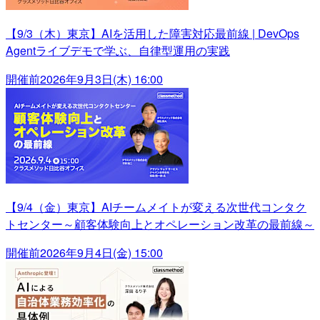
【9/3（木）東京】AIを活用した障害対応最前線 | DevOps
Agentライブデモで学ぶ、自律型運用の実践
開催前
2026年9月3日(木) 16:00
【9/4（金）東京】AIチームメイトが変える次世代コンタク
トセンター～顧客体験向上とオペレーション改革の最前線～
開催前
2026年9月4日(金) 15:00