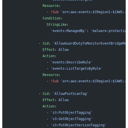
                Resource
:
                  - 
!Sub
 'arn:aws:events:${Region}:${AWS::
                Condition
:
                  StringLike
:
                    'events:ManagedBy'
: 
'malware-protectio
              - 
Sid
: 
'AllowGuardDutyToMonitorEventBridgeMa
                Effect
: 
Allow
                Action
:
                  - 
'events:DescribeRule'
                  - 
'events:ListTargetsByRule'
                Resource
:
                  - 
!Sub
 'arn:aws:events:${Region}:${AWS::
              - 
Sid
: 
'AllowPostScanTag'
                Effect
: 
Allow
                Action
:
                  - 
's3:PutObjectTagging'
                  - 
's3:GetObjectTagging'
                  - 
's3:PutObjectVersionTagging'