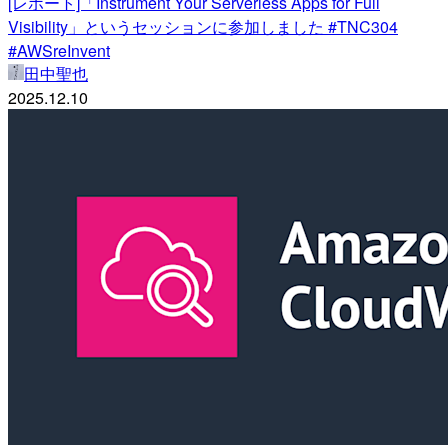
[レポート]「Instrument Your Serverless Apps for Full
Visibility」というセッションに参加しました #TNC304
#AWSreInvent
田中聖也
2025.12.10