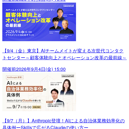
【9/4（金）東京】AIチームメイトが変える次世代コンタク
トセンター～顧客体験向上とオペレーション改革の最前線～
開催前
2026年9月4日(金) 15:00
【9/7（月）】Anthropic登壇！AIによる自治体業務効率化の
具体例ーSkillsで広がるClaudeの使い方ー