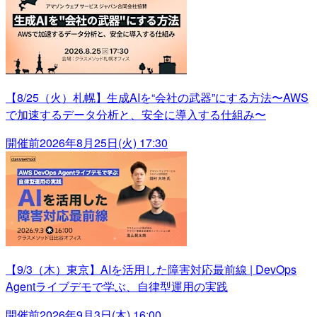
【8/25（火）札幌】生成AIを“会社の武器”にする方法〜AWS
で加速するデータ分析と、安全に導入する仕組み〜
開催前
2026年8月25日(火) 17:30
【9/3（木）東京】AIを活用した障害対応最前線 | DevOps
Agentライブデモで学ぶ、自律型運用の実践
開催前
2026年9月3日(木) 16:00