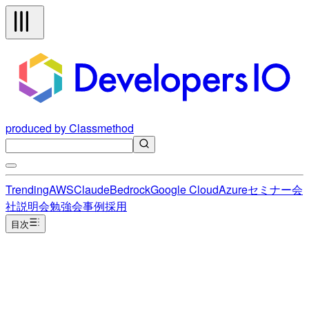
produced by Classmethod
Trending
AWS
Claude
Bedrock
Google Cloud
Azure
セミナー
会
社説明会
勉強会
事例
採用
目次