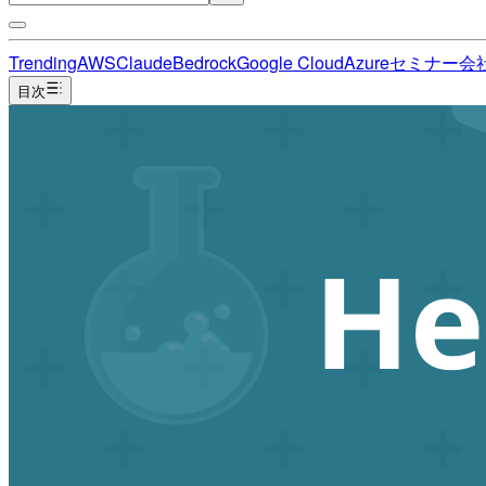
Trending
AWS
Claude
Bedrock
Google Cloud
Azure
セミナー
会
目次