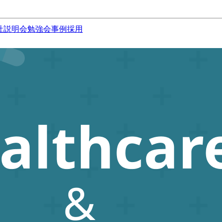
社説明会
勉強会
事例
採用