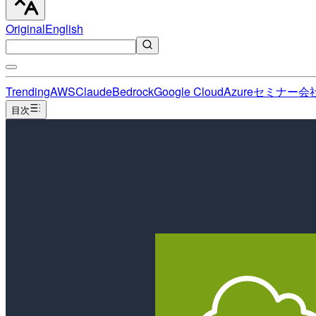
Original
English
Trending
AWS
Claude
Bedrock
Google Cloud
Azure
セミナー
会
目次