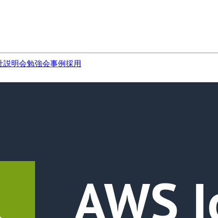
社説明会
勉強会
事例
採用