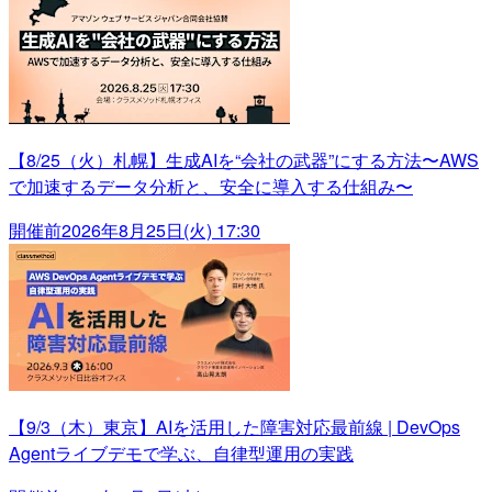
【8/25（火）札幌】生成AIを“会社の武器”にする方法〜AWS
で加速するデータ分析と、安全に導入する仕組み〜
開催前
2026年8月25日(火) 17:30
【9/3（木）東京】AIを活用した障害対応最前線 | DevOps
Agentライブデモで学ぶ、自律型運用の実践