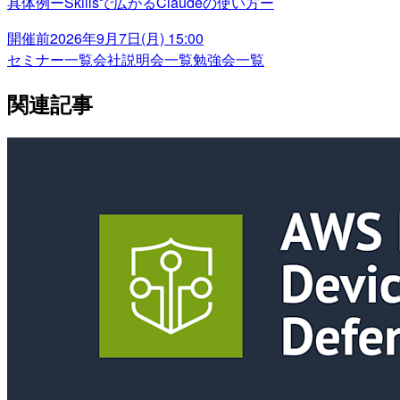
具体例ーSkillsで広がるClaudeの使い方ー
開催前
2026年9月7日(月) 15:00
セミナー一覧
会社説明会一覧
勉強会一覧
関連記事