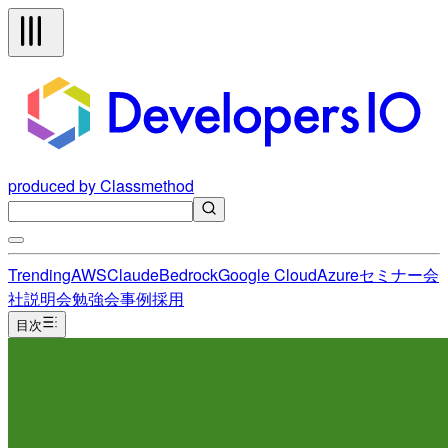
produced by Classmethod
Trending
AWS
Claude
Bedrock
Google Cloud
Azure
セミナー
会
社説明会
勉強会
事例
採用
目次