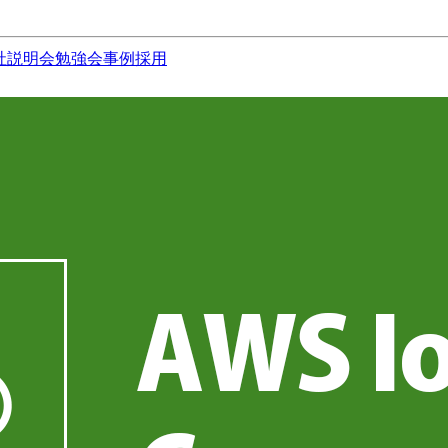
社説明会
勉強会
事例
採用