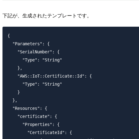
下記が、生成されたテンプレートです。
{

  "Parameters": {

    "SerialNumber": {

      "Type": "String"

    },

    "AWS::IoT::Certificate::Id": {

      "Type": "String"

    }

  },

  "Resources": {

    "certificate": {

      "Properties": {

        "CertificateId": {
