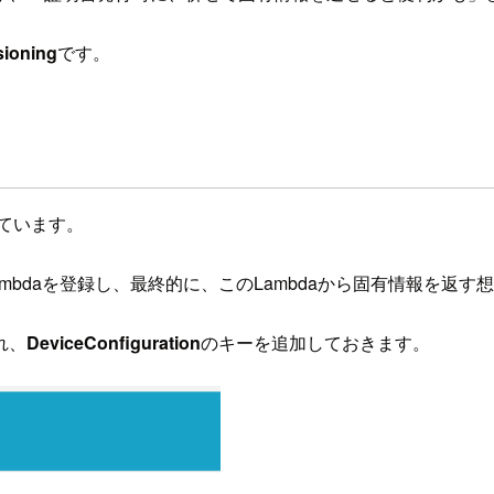
sioning
です。
ています。
ambdaを登録し、最終的に、このLambdaから固有情報を返す
れ、
DeviceConfiguration
のキーを追加しておきます。