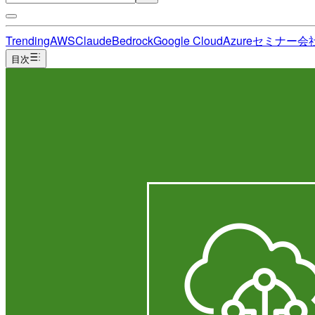
Trending
AWS
Claude
Bedrock
Google Cloud
Azure
セミナー
会
目次