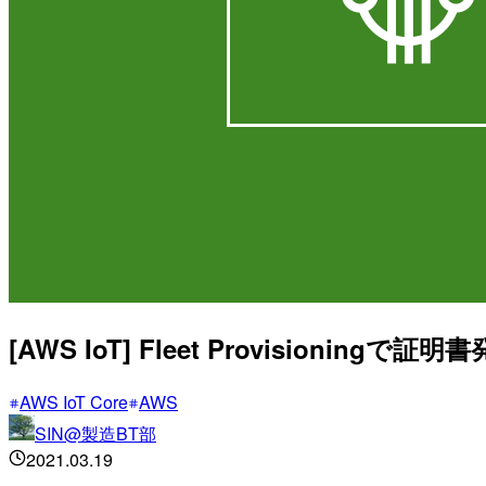
[AWS IoT] Fleet Provisio
AWS IoT Core
AWS
SIN@製造BT部
2021.03.19