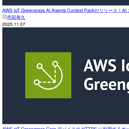
AWS IoT Greengrass AI Agents Context Pa
市田善久
2025.11.07
AWS IoT Greengrass Core デバイスの HTTPS に利