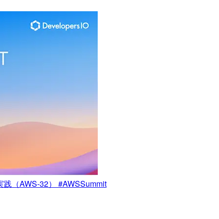
S-32） #AWSSummit