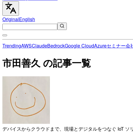
Original
English
Trending
AWS
Claude
Bedrock
Google Cloud
Azure
セミナー
会
市田善久 の記事一覧
デバイスからクラウドまで、現場とデジタルをつなぐ IoT 