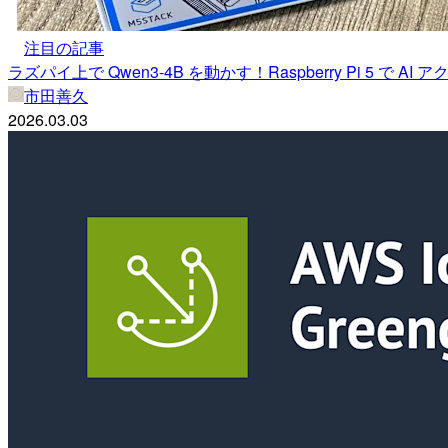
注目の記事
ラズパイ上で Qwen3-4B を動かす！Raspberry Pi 5 で AI
市田善久
2026.03.03