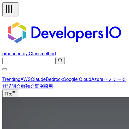
produced by Classmethod
Trending
AWS
Claude
Bedrock
Google Cloud
Azure
セミナー
会
社説明会
勉強会
事例
採用
目次