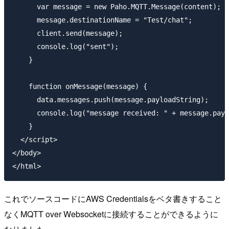
      var message = new Paho.MQTT.Message(content);

      message.destinationName = "Test/chat";

      client.send(message);

      console.log("sent");

    }

    function onMessage(message) {

      data.messages.push(message.payloadString);

      console.log("message received: " + message.payl
    }

  </script>

</body>

これでソースコードにAWS Credentialsをベタ書きすること
なくMQTT over Websocketに接続することができるように