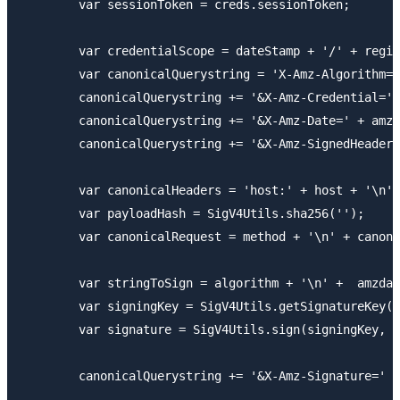
        var sessionToken = creds.sessionToken;

        var credentialScope = dateStamp + '/' + regio
        var canonicalQuerystring = 'X-Amz-Algorithm=A
        canonicalQuerystring += '&X-Amz-Credential=' 
        canonicalQuerystring += '&X-Amz-Date=' + amzd
        canonicalQuerystring += '&X-Amz-SignedHeaders
        var canonicalHeaders = 'host:' + host + '\n';

        var payloadHash = SigV4Utils.sha256('');

        var canonicalRequest = method + '\n' + canoni
        var stringToSign = algorithm + '\n' +  amzdat
        var signingKey = SigV4Utils.getSignatureKey(s
        var signature = SigV4Utils.sign(signingKey, s
        canonicalQuerystring += '&X-Amz-Signature=' +