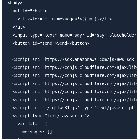
<body>

  <ul id="chat">

    <li v-for="m in messages">{{ m }}</li>

  </ul>

  <input type="text" name="say" id="say" placeholder=
  <button id="send">Send</button>

  <script src="https://sdk.amazonaws.com/js/aws-sdk-2
  <script src="https://cdnjs.cloudflare.com/ajax/libs
  <script src="https://cdnjs.cloudflare.com/ajax/libs
  <script src="https://cdnjs.cloudflare.com/ajax/libs
  <script src="https://cdnjs.cloudflare.com/ajax/libs
  <script src="https://cdnjs.cloudflare.com/ajax/libs
  <script src="./mqttws31.js" type="text/javascript">
  <script type="text/javascript">

    var data = {

      messages: []
