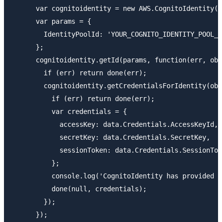
      var cognitoidentity = new AWS.CognitoIdentity()
      var params = {

        IdentityPoolId: 'YOUR_COGNITO_IDENTITY_POOL_I
      };

      cognitoidentity.getId(params, function(err, obj
        if (err) return done(err);

        cognitoidentity.getCredentialsForIdentity(obj
          if (err) return done(err);

          var credentials = {

            accessKey: data.Credentials.AccessKeyId,

            secretKey: data.Credentials.SecretKey,

            sessionToken: data.Credentials.SessionTok
          };

          console.log('CognitoIdentity has provided t
          done(null, credentials);

        });

      });
