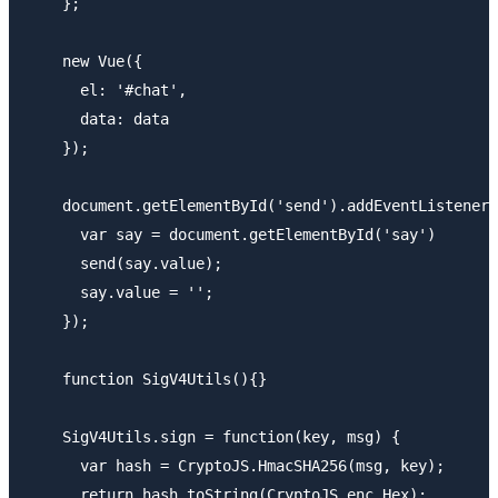
    };

    new Vue({

      el: '#chat',

      data: data

    });

    document.getElementById('send').addEventListener(
      var say = document.getElementById('say')

      send(say.value);

      say.value = '';

    });

    function SigV4Utils(){}

    SigV4Utils.sign = function(key, msg) {

      var hash = CryptoJS.HmacSHA256(msg, key);

      return hash.toString(CryptoJS.enc.Hex);
