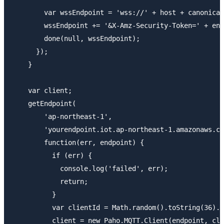
        var wssEndpoint = 'wss://' + host + canonical
        wssEndpoint += '&X-Amz-Security-Token=' + enc
        done(null, wssEndpoint);

      });

    }

    var client;

    getEndpoint(

        'ap-northeast-1', 

        'yourendpoint.iot.ap-northeast-1.amazonaws.co
        function(err, endpoint) {

          if (err) {

            console.log('failed', err);

            return;

          }

          var clientId = Math.random().toString(36).s
          client = new Paho.MQTT.Client(endpoint, cli