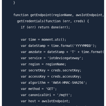
    }

    function getEndpoint(regionName, awsIotEndpoint, 
      getCredentials(function (err, creds) {

        if (err) return done(err);

        var time = moment.utc();

        var dateStamp = time.format('YYYYMMDD');

        var amzdate = dateStamp + 'T' + time.format('
        var service = 'iotdevicegateway';

        var region = regionName;

        var secretKey = creds.secretKey;

        var accessKey = creds.accessKey;

        var algorithm = 'AWS4-HMAC-SHA256';

        var method = 'GET';

        var canonicalUri = '/mqtt';

        var host = awsIotEndpoint;
