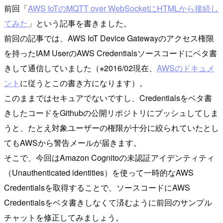
前回「
AWS IoTのMQTT over WebSocketにHTMLから接続し
てみた
」という記事を書きました。
前回の記事では、AWS IoT Device Gatewayのアクセス権限
を持ったIAM UserのAWS Credentialsソースコードにベタ書
きして通信していました（※2016/02現在、
AWSのドキュメ
ント
に従うとこの書き方になります）。
このままではセキュアでないですし、Credentialsをベタ書
きしたコードをGithubの公開リポジトリにプッシュしてしま
うと、たとえ対象ユーザーの権限が十分に絞られていたとし
てもAWSから警告メールが届きます。
そこで、今回はAmazon Cognitoの未認証アイデンティティ
（Unauthenticated identities）を使って一時的なAWS
Credentialsを取得することで、ソースコードにAWS
Credentialsをベタ書きしなくて済むように前回のサンプル
チャットを修正してみましょう。