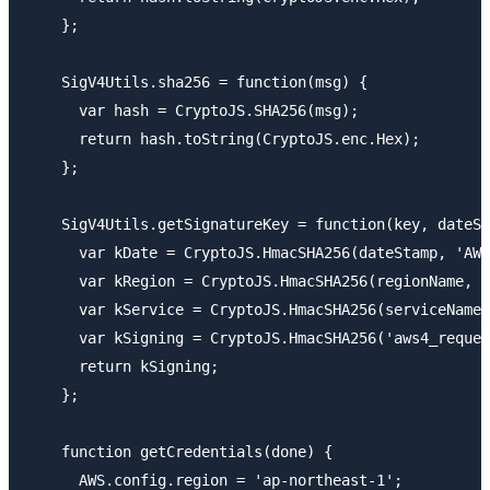
    };

    SigV4Utils.sha256 = function(msg) {

      var hash = CryptoJS.SHA256(msg);

      return hash.toString(CryptoJS.enc.Hex);

    };

    SigV4Utils.getSignatureKey = function(key, dateSt
      var kDate = CryptoJS.HmacSHA256(dateStamp, 'AWS
      var kRegion = CryptoJS.HmacSHA256(regionName, k
      var kService = CryptoJS.HmacSHA256(serviceName,
      var kSigning = CryptoJS.HmacSHA256('aws4_reques
      return kSigning;

    };

    function getCredentials(done) {

      AWS.config.region = 'ap-northeast-1';
