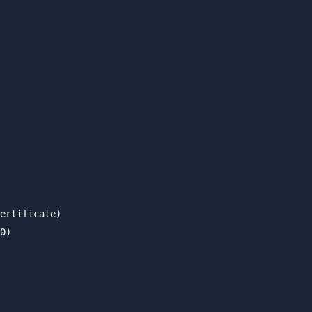
ertificate)

0)
