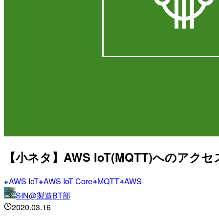
【小ネタ】AWS IoT(MQTT)への
AWS IoT
AWS IoT Core
MQTT
AWS
SIN@製造BT部
2020.03.16