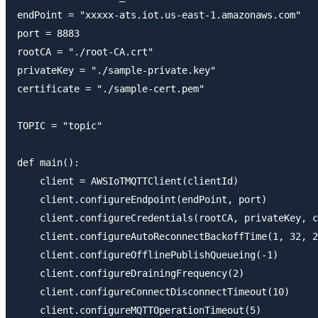
endPoint = "xxxxx-ats.iot.us-east-1.amazonaws.com"

port = 8883

rootCA = "./root-CA.crt"

privateKey = "./sample-private.key"

certificate = "./sample-cert.pem"

TOPIC = "topic"

def main():

    client = AWSIoTMQTTClient(clientId)

    client.configureEndpoint(endPoint, port)

    client.configureCredentials(rootCA, privateKey, c
    client.configureAutoReconnectBackoffTime(1, 32, 2
    client.configureOfflinePublishQueueing(-1)

    client.configureDrainingFrequency(2)

    client.configureConnectDisconnectTimeout(10)

    client.configureMQTTOperationTimeout(5)
