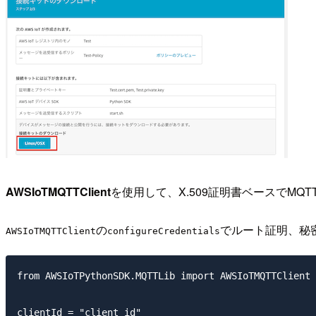
AWSIoTMQTTClient
を使用して、X.509証明書ベースでMQ
の
でルート証明、秘密
AWSIoTMQTTClient
configureCredentials
from AWSIoTPythonSDK.MQTTLib import AWSIoTMQTTClient

clientId = "client_id"
