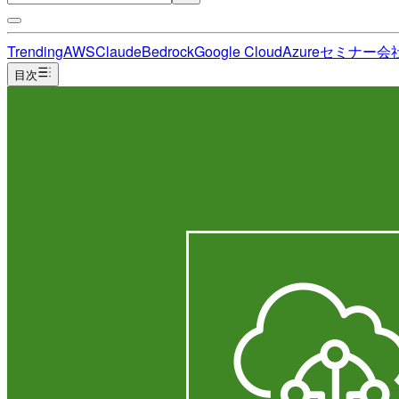
Trending
AWS
Claude
Bedrock
Google Cloud
Azure
セミナー
会
目次