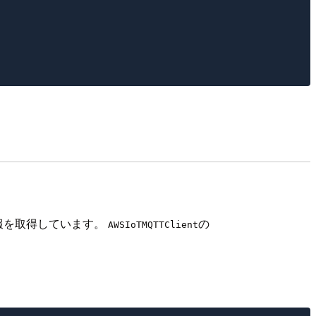
証情報を取得しています。
の
AWSIoTMQTTClient