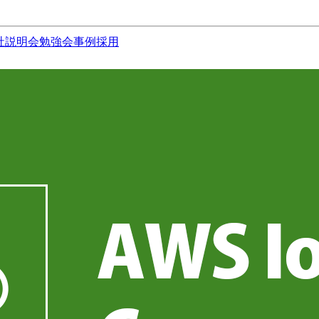
社説明会
勉強会
事例
採用