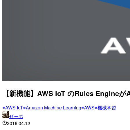
【新機能】AWS IoT のRules Engine
AWS IoT
Amazon Machine Learning
AWS
機械学習
せーの
2016.04.12