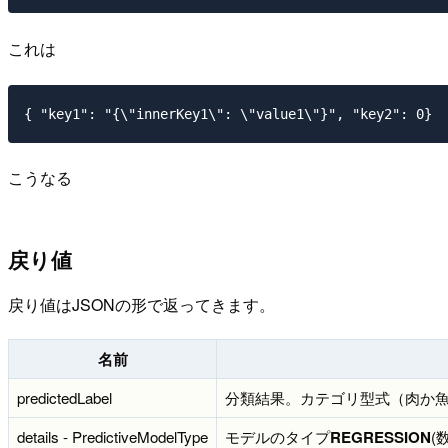
これは
{ "key1": "{\"innerKey1\": \"value1\"}", "key2": 0}
こうなる
戻り値
戻り値はJSONの形で返ってきます。
名前
predictedLabel
分類結果。カテゴリ型式（肉か
details - PredictiveModelType
モデルのタイプ
REGRESSION
(