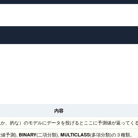
内容
魚か、的な）のモデルにデータを投げるとここに予測値が返ってく
数値予測),
BINARY
(二項分類),
MULTICLASS
(多項分類)の３種類。