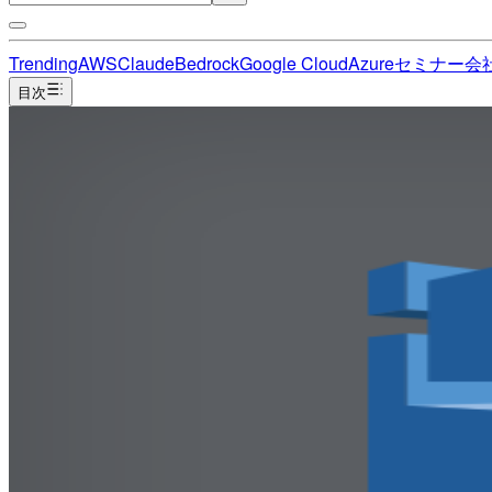
Trending
AWS
Claude
Bedrock
Google Cloud
Azure
セミナー
会
目次