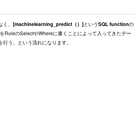
はなく、
[machinelearning_predict（）]
という
SQL function
の
ctをRuleのSelectやWhereに書くことによって入ってきたデー
処理を行う、という流れになります。