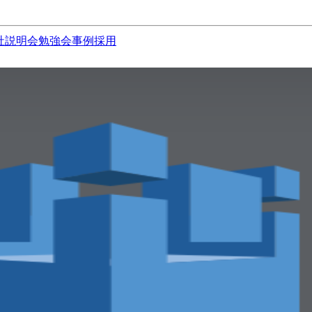
社説明会
勉強会
事例
採用