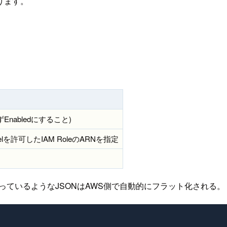
なります。
nabledにすること)
tMLModelを許可したIAM RoleのARNを指定
。入れ子になっているようなJSONはAWS側で自動的にフラット化される。