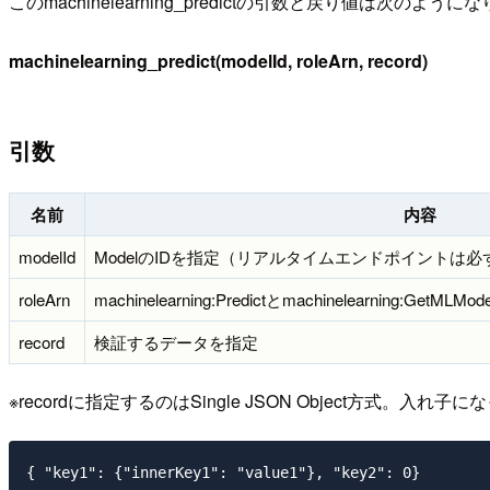
このmachinelearning_predictの引数と戻り値は次のように
machinelearning_predict(modelId, roleArn, record)
引数
名前
内容
modelId
ModelのIDを指定（リアルタイムエンドポイントは必ずE
roleArn
machinelearning:Predictとmachinelearning:Ge
record
検証するデータを指定
※recordに指定するのはSingle JSON Object方式
{ "key1": {"innerKey1": "value1"}, "key2": 0}