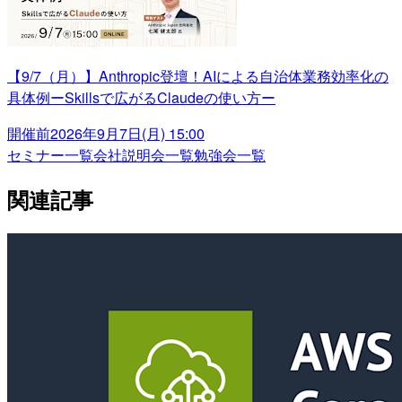
【9/7（月）】Anthropic登壇！AIによる自治体業務効率化の
具体例ーSkillsで広がるClaudeの使い方ー
開催前
2026年9月7日(月) 15:00
セミナー一覧
会社説明会一覧
勉強会一覧
関連記事