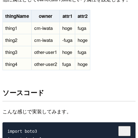
thingName
owner
attr1
attr2
thing1
cm-iwata
hoge
fuga
thing2
cm-iwata
-fuga
hoge
thing3
other-user1
hoge
fuga
thing4
other-user2
fuga
hoge
ソースコード
こんな感じで実装してみます。
import boto3
