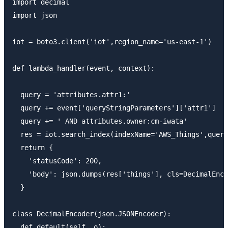
import decimal

import json

iot = boto3.client('iot',region_name='us-east-1')

def lambda_handler(event, context):

  query = 'attributes.attr1:'

  query += event['queryStringParameters']['attr1']

  query += ' AND attributes.owner:cm-iwata'

  res = iot.search_index(indexName='AWS_Things',query
  return {

    'statusCode': 200,

    'body': json.dumps(res['things'], cls=DecimalEnco
  }

class DecimalEncoder(json.JSONEncoder):

  def default(self, o):
