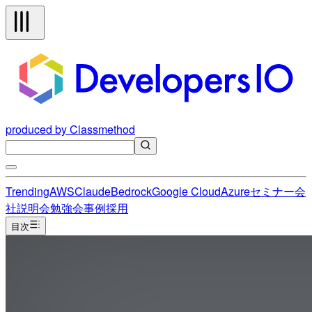
produced by Classmethod
Trending
AWS
Claude
Bedrock
Google Cloud
Azure
セミナー
会
社説明会
勉強会
事例
採用
目次