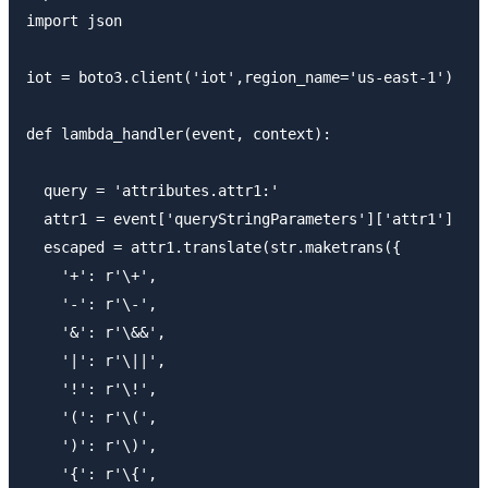
import json

iot = boto3.client('iot',region_name='us-east-1')

def lambda_handler(event, context):

  query = 'attributes.attr1:'

  attr1 = event['queryStringParameters']['attr1']

  escaped = attr1.translate(str.maketrans({

    '+': r'\+',

    '-': r'\-',

    '&': r'\&&',

    '|': r'\||',

    '!': r'\!',

    '(': r'\(',    

    ')': r'\)',

    '{': r'\{',
