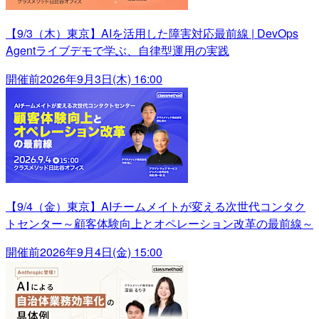
【9/3（木）東京】AIを活用した障害対応最前線 | DevOps
Agentライブデモで学ぶ、自律型運用の実践
開催前
2026年9月3日(木) 16:00
【9/4（金）東京】AIチームメイトが変える次世代コンタク
トセンター～顧客体験向上とオペレーション改革の最前線～
開催前
2026年9月4日(金) 15:00