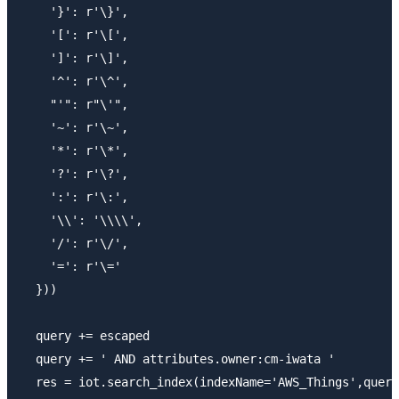
    '}': r'\}',

    '[': r'\[',

    ']': r'\]',

    '^': r'\^',

    "'": r"\'",

    '~': r'\~',

    '*': r'\*',

    '?': r'\?',

    ':': r'\:',

    '\\': '\\\\',

    '/': r'\/',

    '=': r'\='

  }))

  query += escaped

  query += ' AND attributes.owner:cm-iwata '

  res = iot.search_index(indexName='AWS_Things',query