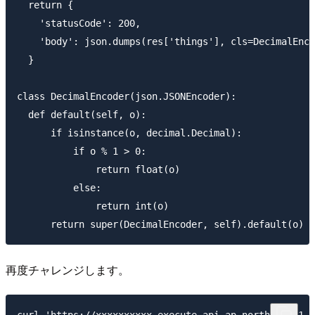
  return {

    'statusCode': 200,

    'body': json.dumps(res['things'], cls=DecimalEnco
  }

class DecimalEncoder(json.JSONEncoder):

  def default(self, o):

      if isinstance(o, decimal.Decimal):

          if o % 1 > 0:

              return float(o)

          else:

              return int(o)

再度チャレンジします。