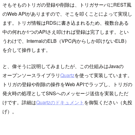
そもそものトリガの登録や削除は、トリガサーバにREST風
のWeb APIがありますので、そこを叩くことによって実現し
ます。トリガ情報はRDSに書き込まれるため、複数台ある
中の何れか1つのAPIさえ叩ければ登録は完了します。とい
うわけで、InternalのELB（VPC内からしか叩けないELB）
を介して操作します。
と、偉そうに説明してみましたが、この仕組みはJavaの
オープンソースライブラリ
Quartz
を使って実装しています。
トリガの登録や削除の操作をWeb APIでラップし、トリガの
発火時の処理としてSNSへのメッセージ送信を実装しただ
けです。詳細は
Quartzのドキュメント
を御覧ください（丸投
げ）。