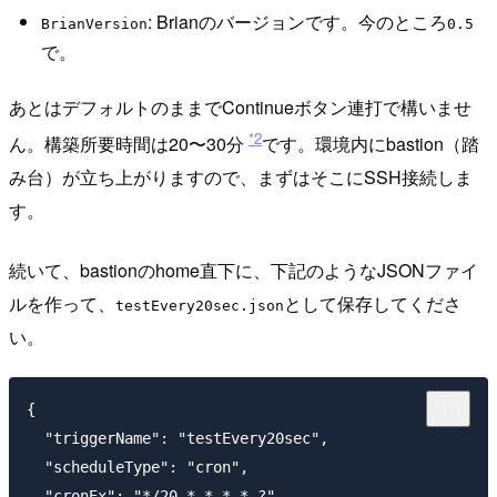
: Brianのバージョンです。今のところ
BrianVersion
0.5
で。
あとはデフォルトのままでContinueボタン連打で構いませ
*2
ん。構築所要時間は20〜30分
です。環境内にbastion（踏
み台）が立ち上がりますので、まずはそこにSSH接続しま
す。
続いて、bastionのhome直下に、下記のようなJSONファイ
ルを作って、
として保存してくださ
testEvery20sec.json
い。
{

  "triggerName": "testEvery20sec",

  "scheduleType": "cron",

  "cronEx": "*/20 * * * * ?",
