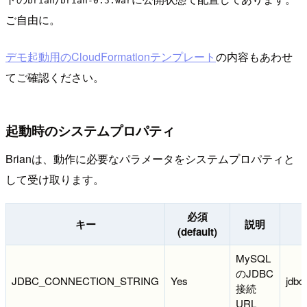
brian/brian-0.5.war
ご自由に。
デモ起動用のCloudFormationテンプレート
の内容もあわせ
てご確認ください。
起動時のシステムプロパティ
Brianは、動作に必要なパラメータをシステムプロパティと
して受け取ります。
必須
キー
説明
(default)
MySQL
のJDBC
JDBC_CONNECTION_STRING
Yes
jdbc
接続
URL