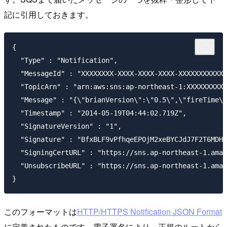
記に引用しておきます。
{

  "Type" : "Notification",

  "MessageId" : "XXXXXXXX-XXXX-XXXX-XXXX-XXXXXXXXXXXX
  "TopicArn" : "arn:aws:sns:ap-northeast-1:XXXXXXXXXX
  "Message" : "{\"brianVersion\":\"0.5\",\"fireTime\"
  "Timestamp" : "2014-05-19T04:44:02.719Z",

  "SignatureVersion" : "1",

  "Signature" : "BfxBLF9vPfhqeEPOjM2xeBYCJdJ7F2T6MDH7
  "SigningCertURL" : "https://sns.ap-northeast-1.amaz
  "UnsubscribeURL" : "https://sns.ap-northeast-1.amaz
このフォーマットは
HTTP/HTTPS Notification JSON Format
に定義されたものです。電子署名により、正規のルートから