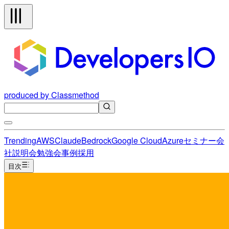
produced by Classmethod
Trending
AWS
Claude
Bedrock
Google Cloud
Azure
セミナー
会
社説明会
勉強会
事例
採用
目次