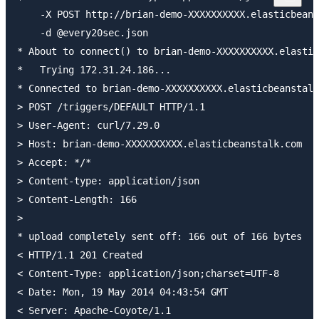
    -X POST http://brian-demo-XXXXXXXXXX.elasticbeans
    -d @every20sec.json

* About to connect() to brian-demo-XXXXXXXXXX.elastic
*   Trying 172.31.24.186...

* Connected to brian-demo-XXXXXXXXXX.elasticbeanstalk
> POST /triggers/DEFAULT HTTP/1.1

> User-Agent: curl/7.29.0

> Host: brian-demo-XXXXXXXXXX.elasticbeanstalk.com

> Accept: */*

> Content-type: application/json

> Content-Length: 166

>

* upload completely sent off: 166 out of 166 bytes

< HTTP/1.1 201 Created

< Content-Type: application/json;charset=UTF-8

< Date: Mon, 19 May 2014 04:43:54 GMT

< Server: Apache-Coyote/1.1
