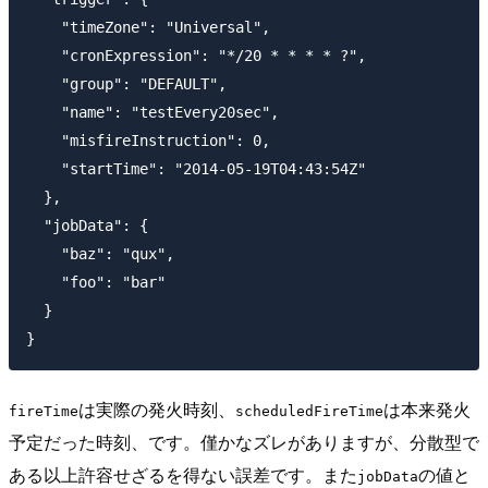
    "timeZone": "Universal",

    "cronExpression": "*/20 * * * * ?",

    "group": "DEFAULT",

    "name": "testEvery20sec",

    "misfireInstruction": 0,

    "startTime": "2014-05-19T04:43:54Z"

  },

  "jobData": {

    "baz": "qux",

    "foo": "bar"

  }

は実際の発火時刻、
は本来発火
fireTime
scheduledFireTime
予定だった時刻、です。僅かなズレがありますが、分散型で
ある以上許容せざるを得ない誤差です。また
の値と
jobData