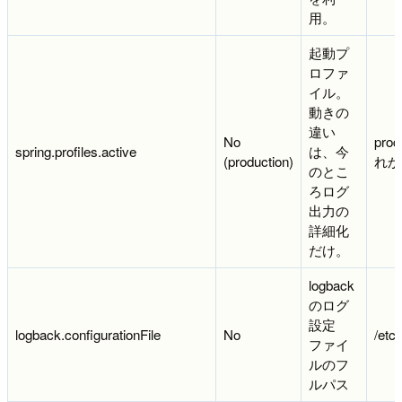
用。
起動プ
ロファ
イル。
動きの
違い
No
prod
spring.profiles.active
は、今
(production)
れか
のとこ
ろログ
出力の
詳細化
だけ。
logback
のログ
設定
logback.configurationFile
No
/etc
ファイ
ルのフ
ルパス