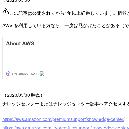
この記事は公開されてから1年以上経過しています。情報
AWS を利用している方なら、一度は見かけたことがある（であろう）
（2023/03/30 時点）
ナレッジセンターまたはナレッジセンター記事へアクセスすると 
https://aws.amazon.com/premiumsupport/knowledge-center/
https://aws.amazon.com/jp/premiumsupport/knowledge-center