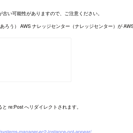
が古い可能性がありますので、ご注意ください。
 AWS ナレッジセンター（ナレッジセンター）が AWS re:Po
re:Post へリダイレクトされます。
/systems-manager-ec2-instance-not-appear/