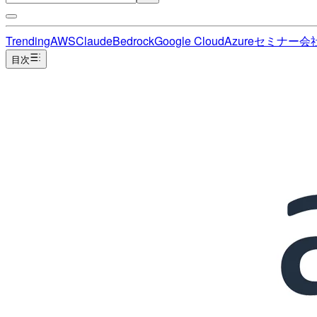
Trending
AWS
Claude
Bedrock
Google Cloud
Azure
セミナー
会
目次