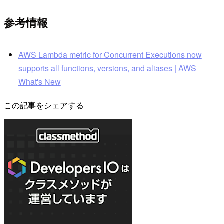
参考情報
AWS Lambda metric for Concurrent Executions now
supports all functions, versions, and aliases | AWS
What's New
この記事をシェアする