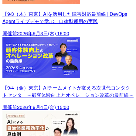
【9/3（木）東京】AIを活用した障害対応最前線 | DevOps
Agentライブデモで学ぶ、自律型運用の実践
開催前
2026年9月3日(木) 16:00
【9/4（金）東京】AIチームメイトが変える次世代コンタク
トセンター～顧客体験向上とオペレーション改革の最前線～
開催前
2026年9月4日(金) 15:00