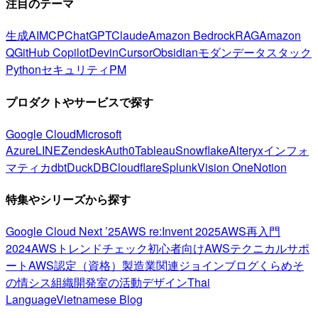
注目のテーマ
生成AI
MCP
ChatGPT
Claude
Amazon Bedrock
RAG
Amazon
Q
GitHub Copilot
Devin
Cursor
Obsidian
モダンデータスタック
Python
セキュリティ
PM
プロダクトやサービスで探す
Google Cloud
Microsoft
Azure
LINE
Zendesk
Auth0
Tableau
Snowflake
Alteryx
インフォ
マティカ
dbt
DuckDB
Cloudflare
Splunk
Vision One
Notion
特集やシリーズから探す
Google Cloud Next ’25
AWS re:Invent 2025
AWS再入門
2024
AWSトレンドチェック
初心者向け
AWSテクニカルサポ
ート
AWS認定（資格）
製造業関連
ジョインブログ
くらめそ
の情シス
組織開発室の活動
デザイン
Thai
Language
Vietnamese Blog