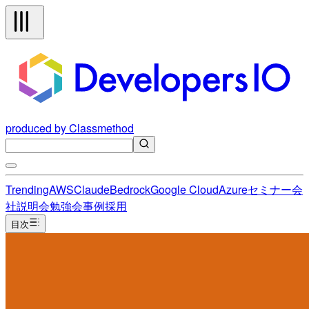
produced by Classmethod
Trending
AWS
Claude
Bedrock
Google Cloud
Azure
セミナー
会
社説明会
勉強会
事例
採用
目次