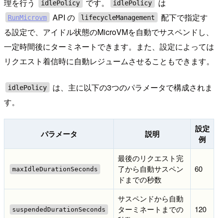
理を行う
です。
は
idlePolicy
idlePolicy
API の
配下で指定す
RunMicrovm
lifecycleManagement
る設定で、アイドル状態のMicroVMを自動でサスペンドし、
一定時間後にターミネートできます。また、設定によっては
リクエスト着信時に自動レジュームさせることもできます。
は、主に以下の3つのパラメータで構成されま
idlePolicy
す。
設定
パラメータ
説明
例
最後のリクエスト完
了から自動サスペン
60
maxIdleDurationSeconds
ドまでの秒数
サスペンドから自動
ターミネートまでの
120
suspendedDurationSeconds