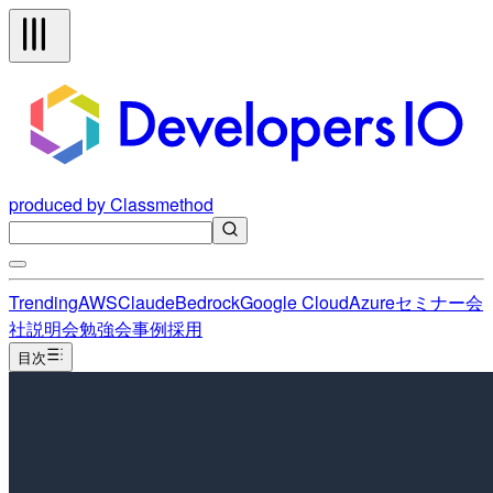
produced by Classmethod
Trending
AWS
Claude
Bedrock
Google Cloud
Azure
セミナー
会
社説明会
勉強会
事例
採用
目次