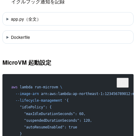
イクルフック通知を記録
app.py（全文）
Dockerfile
MicroVM 起動設定
aws
 lambda
 run-microvm
 \
  --image-arn
 arn:aws:lambda:ap-northeast-1:123456789012:m
  --lifecycle-management
 '{
    "idlePolicy": {
      "maxIdleDurationSeconds": 60,
      "suspendedDurationSeconds": 120,
      "autoResumeEnabled": true
    }