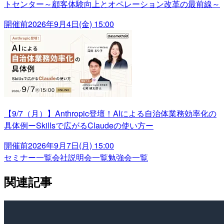
トセンター～顧客体験向上とオペレーション改革の最前線～
開催前
2026年9月4日(金) 15:00
【9/7（月）】Anthropic登壇！AIによる自治体業務効率化の
具体例ーSkillsで広がるClaudeの使い方ー
開催前
2026年9月7日(月) 15:00
セミナー一覧
会社説明会一覧
勉強会一覧
関連記事