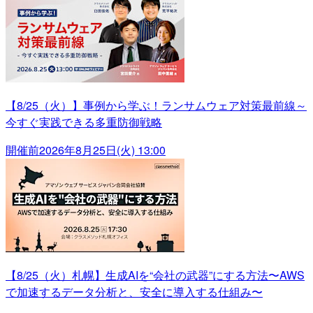
【8/25（火）】事例から学ぶ！ランサムウェア対策最前線～
今すぐ実践できる多重防御戦略
開催前
2026年8月25日(火) 13:00
【8/25（火）札幌】生成AIを“会社の武器”にする方法〜AWS
で加速するデータ分析と、安全に導入する仕組み〜