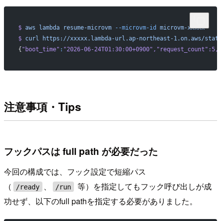
$
 aws
 lambda
 resume-microvm
 --microvm-id
 microvm-xxxxx
$
 curl
 https://xxxxx.lambda-url.ap-northeast-1.on.aws/stat
{
"boot_time"
:
"2026-06-24T01:30:00+0900"
,
"request_count"
:5,
注意事項・Tips
フックパスは full path が必要だった
今回の構成では、フック設定で短縮パス
（
、
等）を指定してもフック呼び出しが成
/ready
/run
功せず、以下のfull pathを指定する必要がありました。