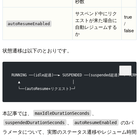
秒数
サスペンド中にリク
true
エストが来た場合に
/
autoResumeEnabled
自動レジュームする
false
か
状態遷移は以下のとおりです。
RUNNING ──(idle超過)──► SUSPENDED ──(suspended超過)──► TERMI
   ▲                        │
   └──(autoResume+リクエスト)─┘
本記事では、
、
maxIdleDurationSeconds
、
の3パ
suspendedDurationSeconds
autoResumeEnabled
ラメータについて、実際のステータス遷移やレジューム時間