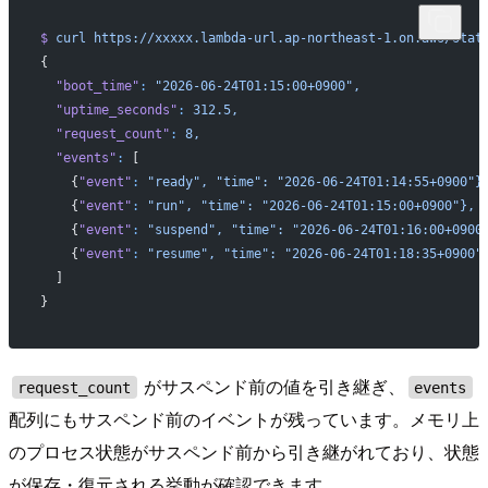
$
 curl
 https://xxxxx.lambda-url.ap-northeast-1.on.aws/stat
{
  "boot_time"
:
 "2026-06-24T01:15:00+0900",
  "uptime_seconds"
:
 312.5,
  "request_count"
:
 8,
  "events"
:
 [
    {
"event"
:
 "ready",
 "time":
 "2026-06-24T01:14:55+0900"}
    {
"event"
:
 "run",
 "time":
 "2026-06-24T01:15:00+0900"},
    {
"event"
:
 "suspend",
 "time":
 "2026-06-24T01:16:00+0900
    {
"event"
:
 "resume",
 "time":
 "2026-06-24T01:18:35+0900"
  ]
}
がサスペンド前の値を引き継ぎ、
request_count
events
配列にもサスペンド前のイベントが残っています。メモリ上
のプロセス状態がサスペンド前から引き継がれており、状態
が保存・復元される挙動が確認できます。