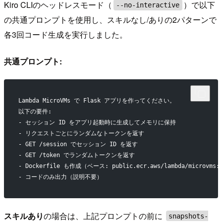
Kiro CLIのヘッドレスモード（
）で以下
--no-interactive
の共通プロンプトを使用し、スキルなし/ありの2パターンで
各3回コード生成を実行しました。
共通プロンプト:
Lambda MicroVMs で Flask アプリを作ってください。
以下の要件:
- セッション ID をアプリ起動時に生成してメモリに保持
- リクエストごとにランダムなトークンを返す
- GET /session でセッション ID を返す
- GET /token でランダムトークンを返す
- Dockerfile も作成（ベース: public.ecr.aws/lambda/microvms:a
- コードのみ出力（説明不要）
スキルあり
の場合は、上記プロンプトの前に
snapshots-