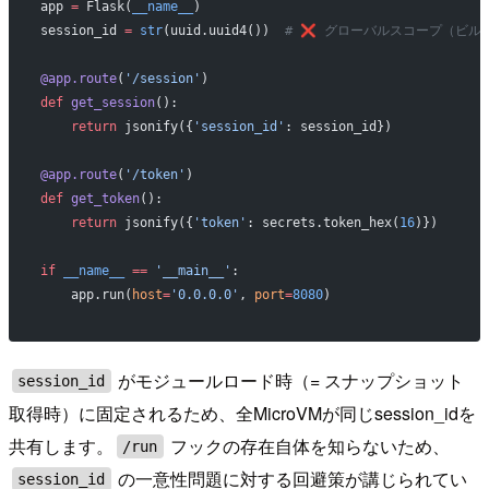
app 
=
 Flask(
__name__
)
session_id 
=
 str
(uuid.uuid4())  
# ❌ グローバルスコープ（ビル
@app.route
(
'/session'
)
def
 get_session
():
    return
 jsonify({
'session_id'
: session_id})
@app.route
(
'/token'
)
def
 get_token
():
    return
 jsonify({
'token'
: secrets.token_hex(
16
)})
if
 __name__
 ==
 '__main__'
:
    app.run(
host
=
'0.0.0.0'
, 
port
=
8080
)
がモジュールロード時（= スナップショット
session_id
取得時）に固定されるため、全MicroVMが同じsession_idを
共有します。
フックの存在自体を知らないため、
/run
の一意性問題に対する回避策が講じられてい
session_id