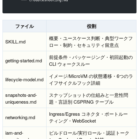
ファイル
役割
概要・ユースケース判断・典型ワークフ
SKILL.md
ロー・制約・セキュリティ留意点
前提条件・パッケージング・初回起動の
getting-started.md
CLI ウォークスルー
イメージ/MicroVM の状態遷移・6つのラ
lifecycle-model.md
イフサイクルフック詳細
snapshots-and-
スナップショットの仕組みと一意性問
uniqueness.md
題・言語別 CSPRNG テーブル
Ingress/Egress コネクタ・ポートルー
networking.md
ティング・WebSocket
iam-and-
ビルドロール/実行ロール・認証トーク