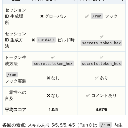
セッション
ID 生成場
❌ グローバル
✅
フック
/run
所
セッション
✅
ID 生成方
❌
ビルド時
uuid4()
secrets.token_hex
法
トークン生
✅
✅
成方法
secrets.token_hex
secrets.token_hex
/run
❌ なし
✅ あり
フック実装
一意性への
❌ なし
✅ コメントあり
言及
平均スコア
1.0/5
4.67/5
各回の素点: スキルあり 5/5, 5/5, 4/5（Run 3 は
内生
/run