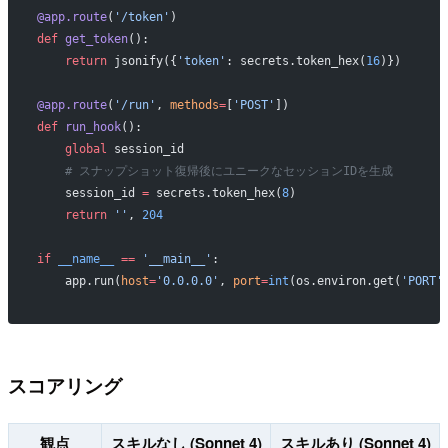
@app.route
(
'/token'
)
def
 get_token
():
    return
 jsonify({
'token'
: secrets.token_hex(
16
)})
@app.route
(
'/run'
, 
methods
=
[
'POST'
])
def
 run_hook
():
    global
 session_id
    # スナップショット復帰後にユニークなセッションIDを生成
    session_id 
=
 secrets.token_hex(
8
)
    return
 ''
, 
204
if
 __name__
 ==
 '__main__'
:
    app.run(
host
=
'0.0.0.0'
, 
port
=
int
(os.environ.get(
'PORT'
スコアリング
観点
スキルなし (Sonnet 4)
スキルあり (Sonnet 4)