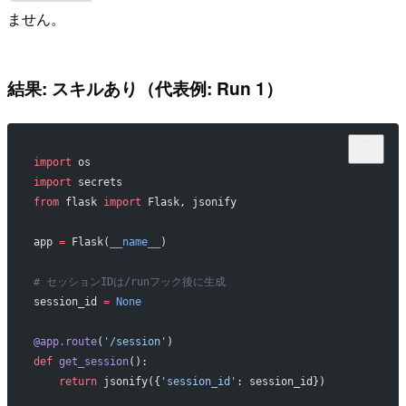
ません。
結果: スキルあり（代表例: Run 1）
import
 os
import
 secrets
from
 flask 
import
 Flask, jsonify
app 
=
 Flask(
__name__
)
# セッションIDは/runフック後に生成
session_id 
=
 None
@app.route
(
'/session'
)
def
 get_session
():
    return
 jsonify({
'session_id'
: session_id})