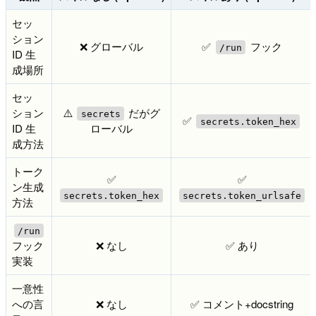
セッ
ション
❌ グローバル
✅
フック
/run
ID 生
成場所
セッ
ション
⚠️
だがグ
secrets
✅
secrets.token_hex
ID 生
ローバル
成方法
トーク
✅
✅
ン生成
secrets.token_hex
secrets.token_urlsafe
方法
/run
フック
❌ なし
✅ あり
実装
一意性
への言
❌ なし
✅ コメント+docstring