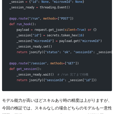
_session 
=
 {
"id"
: 
None
, 
"microvmId"
: 
None
}
_session_ready 
=
 threading.Event()
@app.route
(
"/run"
, 
methods
=
[
"POST"
])
def
 run_hook
():
    payload 
=
 request.get_json(
silent
=
True
) 
or
 {}
    _session[
"id"
] 
=
 secrets.token_hex(
16
)
    _session[
"microvmId"
] 
=
 payload.get(
"microvmId"
)
    _session_ready.set()
    return
 jsonify({
"status"
: 
"ok"
, 
"sessionId"
: _session[
@app.route
(
"/session"
, 
methods
=
[
"GET"
])
def
 get_session
():
    _session_ready.wait()  
# /run 完了まで待機
    return
 jsonify({
"sessionId"
: _session[
"id"
]})
モデル能力が高いほどスキルあり時の精度は上がりますが、
今回の検証では、スキルなしの場合どちらのモデルも一意性