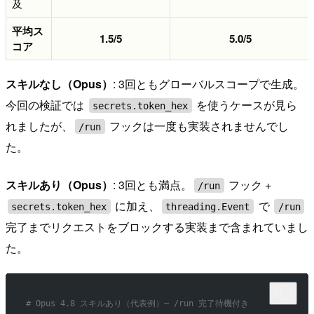
及
平均ス
1.5/5
5.0/5
コア
スキルなし（Opus）
: 3回ともグローバルスコープで生成。
今回の検証では
を使うケースが見ら
secrets.token_hex
れましたが、
フックは一度も実装されませんでし
/run
た。
スキルあり（Opus）
: 3回とも満点。
フック +
/run
に加え、
で
secrets.token_hex
threading.Event
/run
完了までリクエストをブロックする実装まで含まれていまし
た。
# Opus 4.8 スキルあり（代表例）— /run 完了待機付き