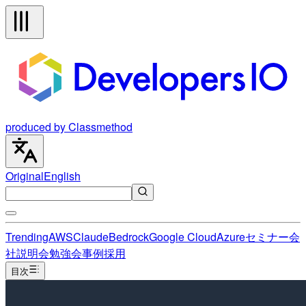
produced by Classmethod
Original
English
Trending
AWS
Claude
Bedrock
Google Cloud
Azure
セミナー
会
社説明会
勉強会
事例
採用
目次