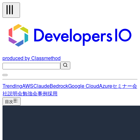
produced by Classmethod
Trending
AWS
Claude
Bedrock
Google Cloud
Azure
セミナー
会
社説明会
勉強会
事例
採用
目次