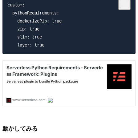
custom:

  pythonRequirements:

    dockerizePip: true

    zip: true

    slim: true

動かしてみる