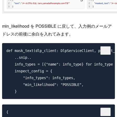
min_likelihood を POSSIBLE に戻して、入力例のメールア
ドレスの前後に余白を入れてみます。
def mask_text(dlp_client: DlpServiceClient, project_i
    ..snip..

    info_types = [{"name": info_type} for info_type i
    inspect_config = {

        "info_types": info_types,

        "min_likelihood": "POSSIBLE",

{
