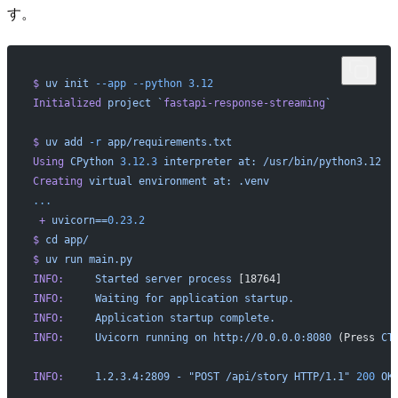
す。
$
 uv
 init
 --app
 --python
 3.12
Initialized
 project
 `
fastapi-response-streaming
`
$
 uv
 add
 -r
 app/requirements.txt
Using
 CPython
 3.12.3
 interpreter
 at:
 /usr/bin/python3.12
Creating
 virtual
 environment
 at:
 .venv
...
 +
 uvicorn==
0.23.2
$
 cd
 app/
$
 uv
 run
 main.py
INFO:
     Started
 server
 process
 [18764]
INFO:
     Waiting
 for
 application
 startup.
INFO:
     Application
 startup
 complete.
INFO:
     Uvicorn
 running
 on
 http://0.0.0.0:8080
 (Press 
CT
INFO:
     1.2.3.4:2809
 -
 "POST /api/story HTTP/1.1"
 200
 OK