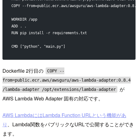
COPY --from=public.ecr.aws/awsguru/aws-lambda-adapter:0.8.
WORKDIR /app
ADD . .
RUN pip install -r requirements.txt
CMD ["python", "main.py"]
Dockerfile 2行目の
COPY --
from=public.ecr.aws/awsguru/aws-lambda-adapter:0.8.4
が
/lambda-adapter /opt/extensions/lambda-adapter
AWS Lambda Web Adapter 固有の対応です。
AWS LambdaにはLambda Function URLという機能があ
り
、Lambda関数をパブリックなURLで公開することができ
ます。