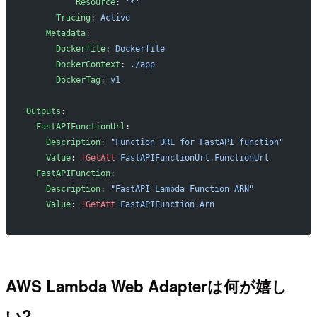
          Resource
: 
'*'
      Tracing
: 
Active
    Metadata
:
      Dockerfile
: 
Dockerfile
      DockerContext
: 
./app
      DockerTag
: 
v1
Outputs
:
  FastAPIFunctionUrl
:
    Description
: 
"Function URL for FastAPI function"
    Value
: 
!GetAtt
 FastAPIFunctionUrl.FunctionUrl
  FastAPIFunction
:
    Description
: 
"FastAPI Lambda Function ARN"
    Value
: 
!GetAtt
 FastAPIFunction.Arn
AWS Lambda Web Adapterは何が嬉し
い?