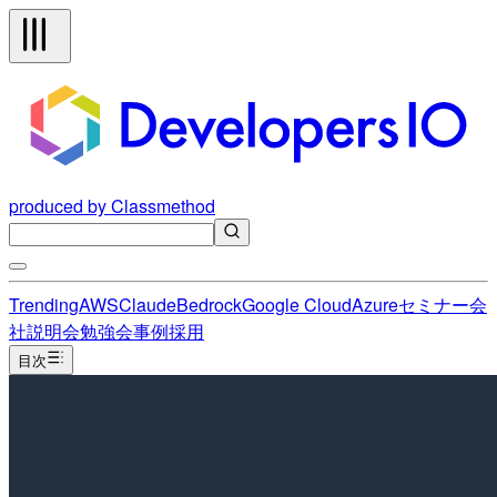
produced by Classmethod
Trending
AWS
Claude
Bedrock
Google Cloud
Azure
セミナー
会
社説明会
勉強会
事例
採用
目次