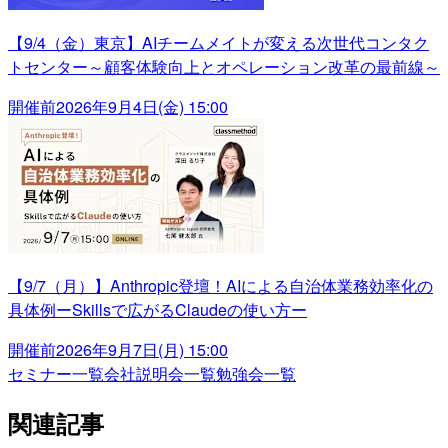
【9/4（金）東京】AIチームメイトが変える次世代コンタク
トセンター～顧客体験向上とオペレーション改革の最前線～
開催前
2026年9月4日(金) 15:00
【9/7（月）】Anthropic登壇！AIによる自治体業務効率化の
具体例ーSkillsで広がるClaudeの使い方ー
開催前
2026年9月7日(月) 15:00
セミナー一覧
会社説明会一覧
勉強会一覧
関連記事