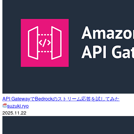
API GatewayでBedrockのストリーム応答を試してみた
suzuki.ryo
2025.11.22