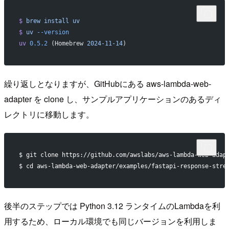
$
 brew
 install
 uv
$
 uv
 --version
uv
 0.5.2
 (Homebrew 
2024-11-14
)
繰り返しとなりますが、GitHubにある aws-lambda-web-
adapter を clone し、サンプルアプリケーションのあるディ
レクトリに移動します。
$ git clone https://github.com/awslabs/aws-lambda-web-adap
$ cd aws-lambda-web-adapter/examples/fastapi-response-stre
後半のステップでは Python 3.12 ランタイムのLambdaを利
用するため、ローカル環境でも同じバージョンを利用しま