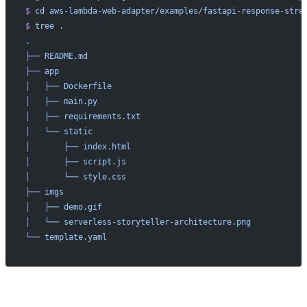
$
 cd
 aws-lambda-web-adapter/examples/fastapi-response-stre
$
 tree
 .
.
├──
 README.md
├──
 app
│  
 ├──
 Dockerfile
│  
 ├──
 main.py
│  
 ├──
 requirements.txt
│  
 └──
 static
│  
     ├──
 index.html
│  
     ├──
 script.js
│  
     └──
 style.css
├──
 imgs
│  
 ├──
 demo.gif
│  
 └──
 serverless-storyteller-architecture.png
└──
 template.yaml