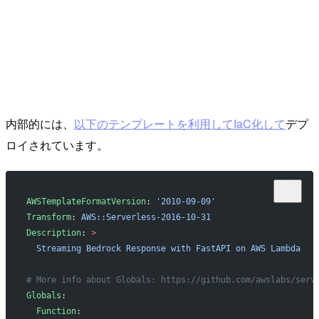
内部的には、
以下のテンプレートを利用してIaC化して
デプ
ロイされています。
AWSTemplateFormatVersion
: 
'2010-09-09'
Transform
: 
AWS::Serverless-2016-10-31
Description
: 
>
  Streaming Bedrock Response with FastAPI on AWS Lambda
# More info about Globals: https://github.com/awslabs/serv
Globals
:
  Function
: