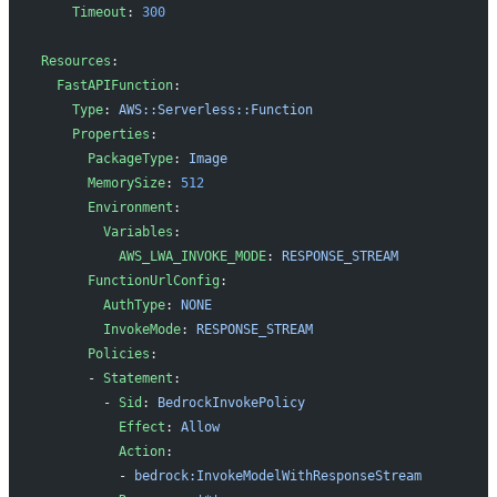
    Timeout
: 
300
Resources
:
  FastAPIFunction
:
    Type
: 
AWS::Serverless::Function
    Properties
:
      PackageType
: 
Image
      MemorySize
: 
512
      Environment
:
        Variables
:
          AWS_LWA_INVOKE_MODE
: 
RESPONSE_STREAM
      FunctionUrlConfig
:
        AuthType
: 
NONE
        InvokeMode
: 
RESPONSE_STREAM
      Policies
:
      - 
Statement
:
        - 
Sid
: 
BedrockInvokePolicy
          Effect
: 
Allow
          Action
:
          - 
bedrock:InvokeModelWithResponseStream