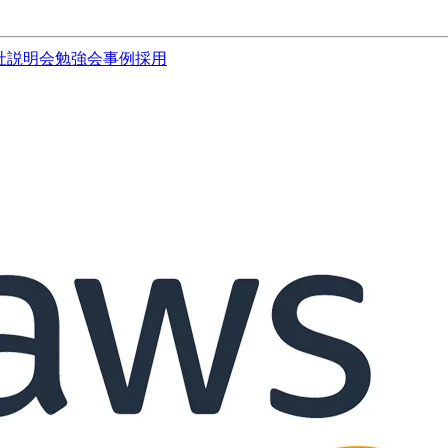
社説明会
勉強会
事例
採用