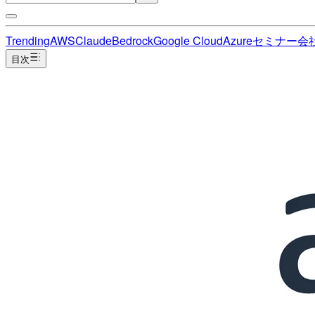
Trending
AWS
Claude
Bedrock
Google Cloud
Azure
セミナー
会
目次