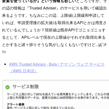
要素を使っているか』という情報も欲しい
ところですが、そ
の辺の情報は『Trusted Adviser』のサービスを用いて確認出
来るようです。ちなみにこの辺、上限値(上限緩和申請して
いれば、申請受理後の拡大値)を取得出来るAPIとかは用意さ
れているんでしょうか？現状値は既存APIでゴニョゴニョす
るとして、APIレベルで現在の上限値がそれぞれ取得出来る
とかすると諸々捗りそうな気がしなくもないですけど...|дﾟ)ﾁ
ﾗｯ
AWS Trusted Advisor - Beta | アマゾン ウェブ サービス
（AWS 日本語）