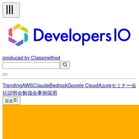
produced by Classmethod
Trending
AWS
Claude
Bedrock
Google Cloud
Azure
セミナー
会
社説明会
勉強会
事例
採用
目次