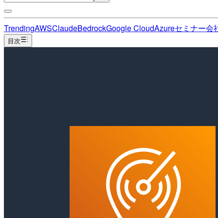
Trending
AWS
Claude
Bedrock
Google Cloud
Azure
セミナー
会
目次