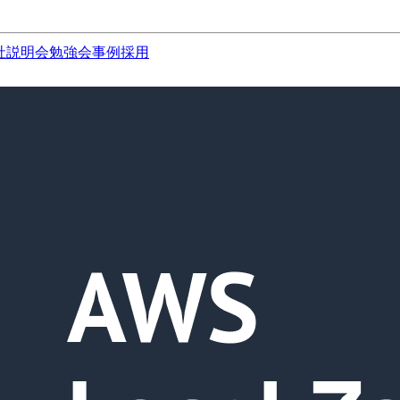
社説明会
勉強会
事例
採用