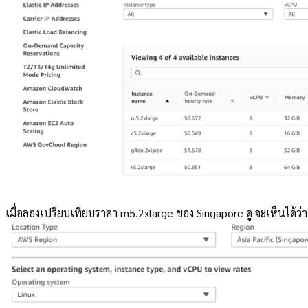
เมื่อลองเปรียบเทียบราคา m5.2xlarge ของ Singapore ดู จะเห็นได้