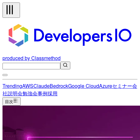
produced by Classmethod
Trending
AWS
Claude
Bedrock
Google Cloud
Azure
セミナー
会
社説明会
勉強会
事例
採用
目次