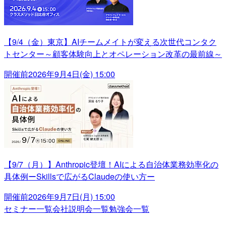
【9/4（金）東京】AIチームメイトが変える次世代コンタク
トセンター～顧客体験向上とオペレーション改革の最前線～
開催前
2026年9月4日(金) 15:00
【9/7（月）】Anthropic登壇！AIによる自治体業務効率化の
具体例ーSkillsで広がるClaudeの使い方ー
開催前
2026年9月7日(月) 15:00
セミナー一覧
会社説明会一覧
勉強会一覧