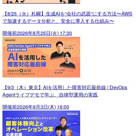
【8/25（火）札幌】生成AIを“会社の武器”にする方法〜AWS
で加速するデータ分析と、安全に導入する仕組み〜
開催前
2026年8月25日(火) 17:30
【9/3（木）東京】AIを活用した障害対応最前線 | DevOps
Agentライブデモで学ぶ、自律型運用の実践
開催前
2026年9月3日(木) 16:00