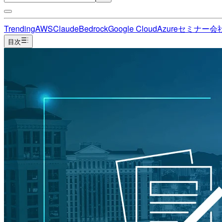
Trending
AWS
Claude
Bedrock
Google Cloud
Azure
セミナー
会
目次