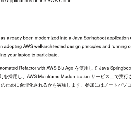
ame applications on the AWS Cloud
t has already been modernized into a Java Springboot applicati
on adopting AWS well-architected design principles and running
ng your laptop to participate.
utomated Refactor with AWS Blu Age を使用して Jav
用し、AWS Mainframe Modernization サービ
ps のために合理化されるかを実験します。参加にはノートパソ