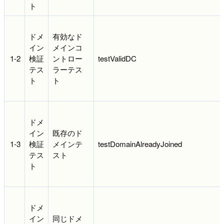
ト
ドメ
有効なド
イン
メインコ
1-2
検証
ントロー
testValidDC
テス
ラーテス
ト
ト
ドメ
イン
既存のド
1-3
検証
メインテ
testDomainAlreadyJoined
テス
スト
ト
ドメ
イン
同じドメ