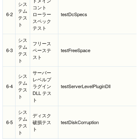
ドメイン
シス
コント
テム
6-2
ローラー
testDcSpecs
テス
スペック
ト
テスト
シス
フリース
テム
6-3
ペーステ
testFreeSpace
テス
スト
ト
サーバー
シス
レベルプ
テム
6-4
ラグイン
testServerLevelPluginDll
テス
DLL テス
ト
ト
シス
ディスク
テム
6-5
破損テス
testDiskCorruption
テス
ト
ト