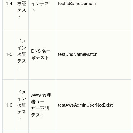
1-4
検証
インテス
testIsSameDomain
テス
ト
ト
ドメ
イン
DNS 名一
1-5
検証
testDnsNameMatch
致テスト
テス
ト
ドメ
AWS 管理
イン
者ユー
1-6
検証
testAwsAdminUserNotExist
ザー不明
テス
テスト
ト