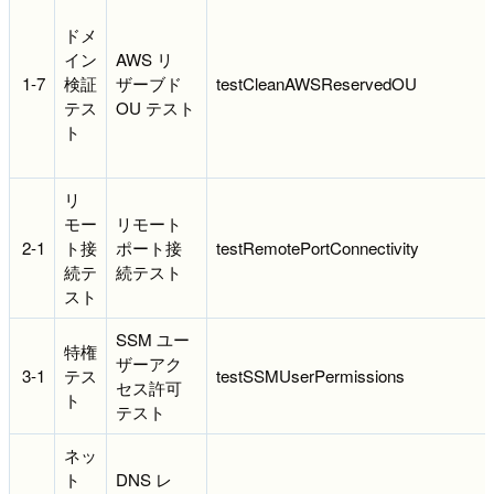
ドメ
イン
AWS リ
1-7
検証
ザーブド
testCleanAWSReservedOU
テス
OU テスト
ト
リ
モー
リモート
2-1
ト接
ポート接
testRemotePortConnectivity
続テ
続テスト
スト
SSM ユー
特権
ザーアク
3-1
テス
testSSMUserPermissions
セス許可
ト
テスト
ネッ
ト
DNS レ