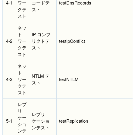
4-1
ワー
コードテ
testDnsRecords
クテ
スト
スト
ネッ
ト
IP コンフ
4-2
ワー
リクトテ
testIpConflict
クテ
スト
スト
ネッ
ト
NTLM テ
4-3
ワー
testNTLM
スト
クテ
スト
レプ
リ
レプリ
ケー
5-1
ケーショ
testReplication
ショ
ンテスト
ンテ