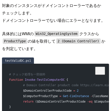
対象のインスタンスがドメインコントローラーであるか
チェックします。
ドメインコントローラーでない場合にエラーとなります。
具体的にはWMIの
クラスから
Win32_OperatingSystem
の値を取得して
か
ProductType
2 (Domain Controller)
を判定しています。
testValidDC.ps1
# チェック処理を一部抜粋
Function
 Invoke-TestIsComputerDC
 {
	# Domain Controller product code https://learn.mic
	$DomainControllerProductCode 
=
 2
	$ComputerProductType 
=
 Get-CimInstance
 -
ClassName 
	return
 ($DomainControllerProductCode 
-eq
 $Computer
}