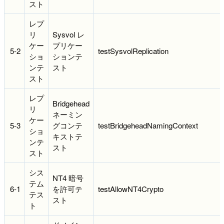
スト
レプ
リ
Sysvol レ
ケー
プリケー
5-2
testSysvolReplication
ショ
ションテ
ンテ
スト
スト
レプ
Bridgehead
リ
ネーミン
ケー
5-3
グコンテ
testBridgeheadNamingContext
ショ
キストテ
ンテ
スト
スト
シス
NT4 暗号
テム
6-1
を許可テ
testAllowNT4Crypto
テス
スト
ト