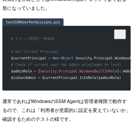
形になっていました。
testSSMUserPermissions.ps1
# チェック処理を一部抜粋
# Get Current Principal
$currentPrincipal 
=
 New-Object
 Security.Principal.WindowsP
# Check if current user has Admin privileges on local
$adminRole 
=
 [
Security.Principal.WindowsBuiltInRole
]::Admi
$isUserAdmin 
=
 $currentPrincipal.IsInRole($adminRole)
通常であればWindowsのSSM Agentは管理者権限で動作す
るので、これは「利用者が意図的に設定を変えていないか」
確認するためのテストの様です。