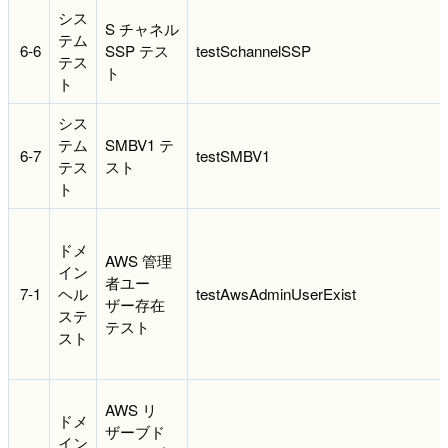
シス
S チャネル
テム
6-6
SSP テス
testSchannelSSP
テス
ト
ト
シス
テム
SMBV1 テ
6-7
testSMBV1
テス
スト
ト
ドメ
AWS 管理
イン
者ユー
7-1
ヘル
testAwsAdminUserExist
ザー存在
ステ
テスト
スト
AWS リ
ドメ
ザーブド
イン