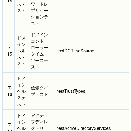
14
ステ
ワードレ
スト
プリケー
ションテ
スト
ドメイン
ドメ
コント
イン
7-
ローラー
ヘル
testDCTimeSource
15
タイム
ステ
ソーステ
スト
スト
ドメ
イン
7-
信頼タイ
ヘル
testTrustTypes
16
プテスト
ステ
スト
ドメ
アクティ
イン
ブディレ
7-
ヘル
クトリ
testActiveDirectoryServices