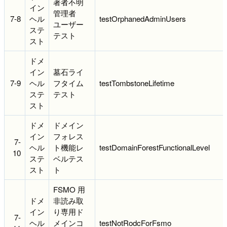
著者不明
イン
管理者
7-8
ヘル
testOrphanedAdminUsers
ユーザー
ステ
テスト
スト
ドメ
イン
墓石ライ
7-9
ヘル
フタイム
testTombstoneLifetime
ステ
テスト
スト
ドメ
ドメイン
イン
フォレス
7-
ヘル
ト機能レ
testDomainForestFunctionalLevel
10
ステ
ベルテス
スト
ト
FSMO 用
ドメ
非読み取
イン
り専用ド
7-
ヘル
メインコ
testNotRodcForFsmo