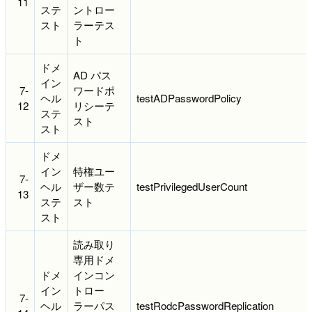
11
ステ
ントロー
スト
ラーテス
ト
ドメ
AD パス
イン
7-
ワードポ
ヘル
testADPasswordPolicy
12
リシーテ
ステ
スト
スト
ドメ
イン
特権ユー
7-
ヘル
ザー数テ
testPrivilegedUserCount
13
ステ
スト
スト
読み取り
専用ドメ
ドメ
インコン
イン
トロー
7-
ヘル
ラーパス
testRodcPasswordReplication