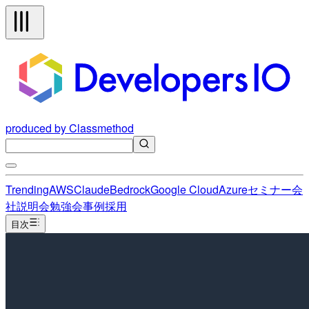
produced by Classmethod
Trending
AWS
Claude
Bedrock
Google Cloud
Azure
セミナー
会
社説明会
勉強会
事例
採用
目次