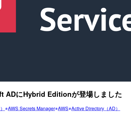
ft ADにHybrid Editionが登場しました
M）
AWS Secrets Manager
AWS
Active Directory（AD）