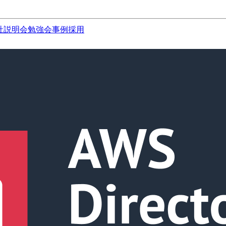
社説明会
勉強会
事例
採用