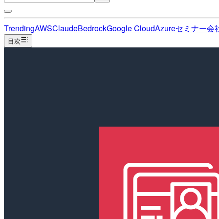
Trending
AWS
Claude
Bedrock
Google Cloud
Azure
セミナー
会
目次