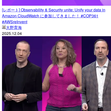
[レポート] Observability & Security unite: Unify your data in
Amazon CloudWatch に参加してきました！ #COP361
#AWSreInvent
大野育海
2025.12.04