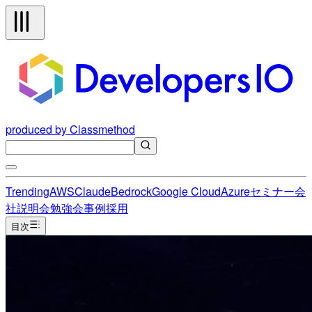
produced by Classmethod
Trending
AWS
Claude
Bedrock
Google Cloud
Azure
セミナー
会
社説明会
勉強会
事例
採用
目次