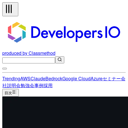
produced by Classmethod
Trending
AWS
Claude
Bedrock
Google Cloud
Azure
セミナー
会
社説明会
勉強会
事例
採用
目次