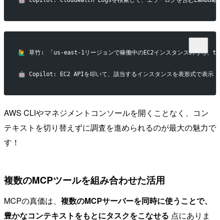
🤖 Copilot: CloudWatch Logsを検索して、エラーログを含むLamb
🙋‍♂️ 草竹: 「us-east-1リージョンで稼働中のEC2インスタンスのうち、
🤖 Copilot: EC2 APIを叩いて、該当するインスタンスを表形式で表示
AWS CLIやマネジメントコンソールを開くことなく、コン
テキストを切り替えずに調査を進められるのが最大の魅力で
す！
複数のMCPツールを組み合わせた活用
MCPの真価は、
複数のMCPサーバーを同時に使うことで、
豊かなコンテキストをもとにタスクをこなせる
点にありま