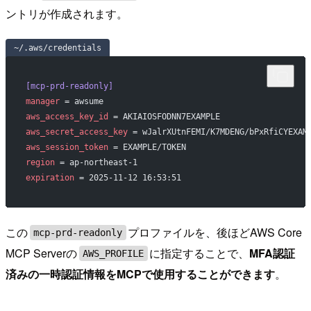
ントリが作成されます。
~/.aws/credentials
[mcp-prd-readonly]
manager
 = awsume
aws_access_key_id
 = AKIAIOSFODNN7EXAMPLE
aws_secret_access_key
 = wJalrXUtnFEMI/K7MDENG/bPxRfiCYEXAM
aws_session_token
 = EXAMPLE/TOKEN
region
 = ap-northeast-1
expiration
 = 2025-11-12 16:53:51
この
プロファイルを、後ほどAWS Core
mcp-prd-readonly
MCP Serverの
に指定することで、
MFA認証
AWS_PROFILE
済みの一時認証情報をMCPで使用することができます
。