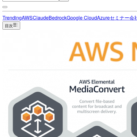
Trending
AWS
Claude
Bedrock
Google Cloud
Azure
セミナー
会
目次