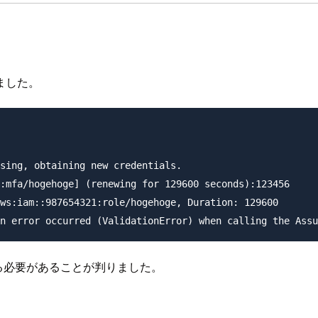
ました。
sing, obtaining new credentials.

:mfa/hogehoge] (renewing for 129600 seconds):123456

ws:iam::987654321:role/hogehoge, Duration: 129600

る必要があることが判りました。