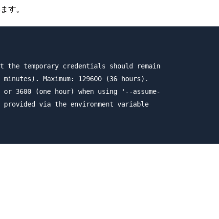
みます。
t the temporary credentials should remain

 minutes). Maximum: 129600 (36 hours).

 or 3600 (one hour) when using '--assume-

 provided via the environment variable
