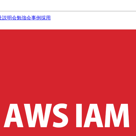
社説明会
勉強会
事例
採用