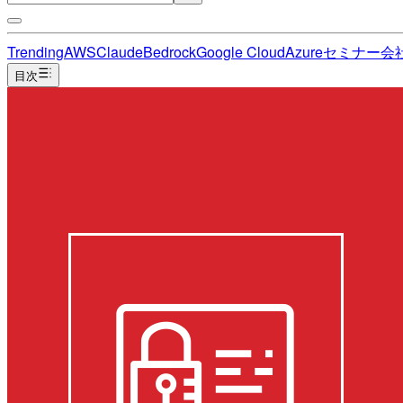
Trending
AWS
Claude
Bedrock
Google Cloud
Azure
セミナー
会
目次