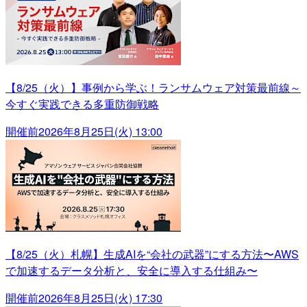
【8/25（火）】事例から学ぶ！ランサムウェア対策最前線～
今すぐ実践できる多重防御戦略
開催前
2026年8月25日(火) 13:00
【8/25（火）札幌】生成AIを“会社の武器”にする方法〜AWS
で加速するデータ分析と、安全に導入する仕組み〜
開催前
2026年8月25日(火) 17:30