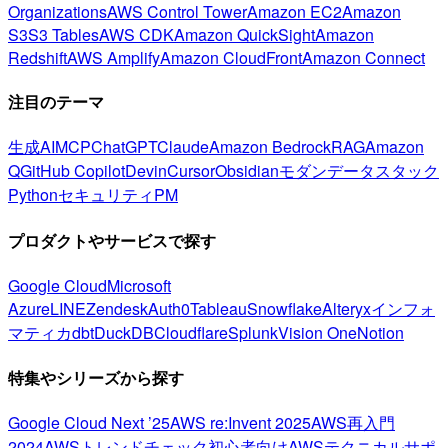
Organizations
AWS Control Tower
Amazon EC2
Amazon
S3
S3 Tables
AWS CDK
Amazon QuickSight
Amazon
Redshift
AWS Amplify
Amazon CloudFront
Amazon Connect
注目のテーマ
生成AI
MCP
ChatGPT
Claude
Amazon Bedrock
RAG
Amazon
Q
GitHub Copilot
Devin
Cursor
Obsidian
モダンデータスタック
Python
セキュリティ
PM
プロダクトやサービスで探す
Google Cloud
Microsoft
Azure
LINE
Zendesk
Auth0
Tableau
Snowflake
Alteryx
インフォ
マティカ
dbt
DuckDB
Cloudflare
Splunk
Vision One
Notion
特集やシリーズから探す
Google Cloud Next ’25
AWS re:Invent 2025
AWS再入門
2024
AWSトレンドチェック
初心者向け
AWSテクニカルサポ