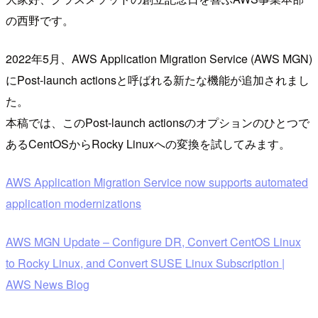
の西野です。
2022年5月、AWS Application Migration Service (AWS MGN)
にPost-launch actionsと呼ばれる新たな機能が追加されまし
た。
本稿では、このPost-launch actionsのオプションのひとつで
あるCentOSからRocky Linuxへの変換を試してみます。
AWS Application Migration Service now supports automated
application modernizations
AWS MGN Update – Configure DR, Convert CentOS Linux
to Rocky Linux, and Convert SUSE Linux Subscription |
AWS News Blog