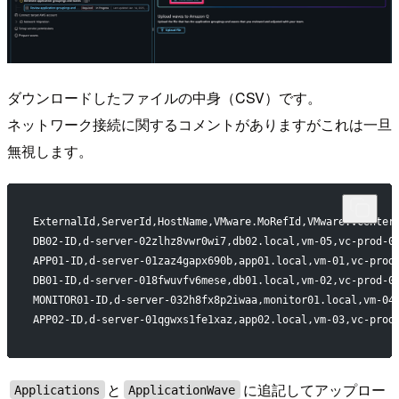
ダウンロードしたファイルの中身（CSV）です。
ネットワーク接続に関するコメントがありますがこれは一旦
無視します。
ExternalId,ServerId,HostName,VMware.MoRefId,VMware.VCenter
DB02-ID,d-server-02zlhz8vwr0wi7,db02.local,vm-05,vc-prod-0
APP01-ID,d-server-01zaz4gapx690b,app01.local,vm-01,vc-prod
DB01-ID,d-server-018fwuvfv6mese,db01.local,vm-02,vc-prod-0
MONITOR01-ID,d-server-032h8fx8p2iwaa,monitor01.local,vm-04
APP02-ID,d-server-01qgwxs1fe1xaz,app02.local,vm-03,vc-prod
と
に追記してアップロー
Applications
ApplicationWave