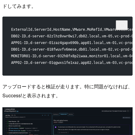
ドしてみます。
ExternalId,ServerId,HostName,VMware.MoRefId,VMware.VCenter
DB02-ID,d-server-02zlhz8vwr0wi7,db02.local,vm-05,vc-prod-0
APP01-ID,d-server-01zaz4gapx690b,app01.local,vm-01,vc-prod
DB01-ID,d-server-018fwuvfv6mese,db01.local,vm-02,vc-prod-0
MONITOR01-ID,d-server-032h8fx8p2iwaa,monitor01.local,vm-04
APP02-ID,d-server-01qgwxs1fe1xaz,app02.local,vm-03,vc-prod
アップロードすると検証が走ります。特に問題がなければ、
Success!と表示されます。