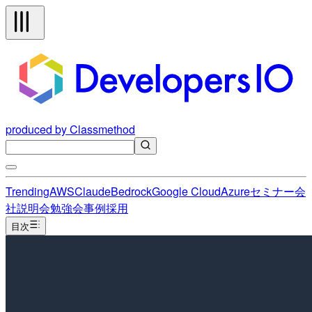
produced by Classmethod
Trending
AWS
Claude
Bedrock
Google Cloud
Azure
セミナー
会
社説明会
勉強会
事例
採用
目次