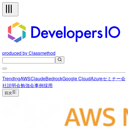
produced by Classmethod
Trending
AWS
Claude
Bedrock
Google Cloud
Azure
セミナー
会
社説明会
勉強会
事例
採用
目次