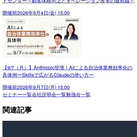
トセンター～顧客体験向上とオペレーション改革の最前線～
開催前
2026年9月4日(金) 15:00
【9/7（月）】Anthropic登壇！AIによる自治体業務効率化の
具体例ーSkillsで広がるClaudeの使い方ー
開催前
2026年9月7日(月) 15:00
セミナー一覧
会社説明会一覧
勉強会一覧
関連記事