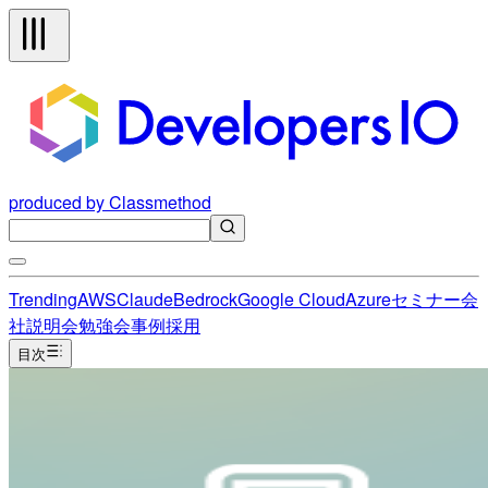
produced by Classmethod
Trending
AWS
Claude
Bedrock
Google Cloud
Azure
セミナー
会
社説明会
勉強会
事例
採用
目次