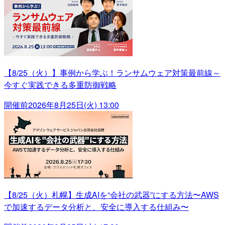
【8/25（火）】事例から学ぶ！ランサムウェア対策最前線～
今すぐ実践できる多重防御戦略
開催前
2026年8月25日(火) 13:00
【8/25（火）札幌】生成AIを“会社の武器”にする方法〜AWS
で加速するデータ分析と、安全に導入する仕組み〜