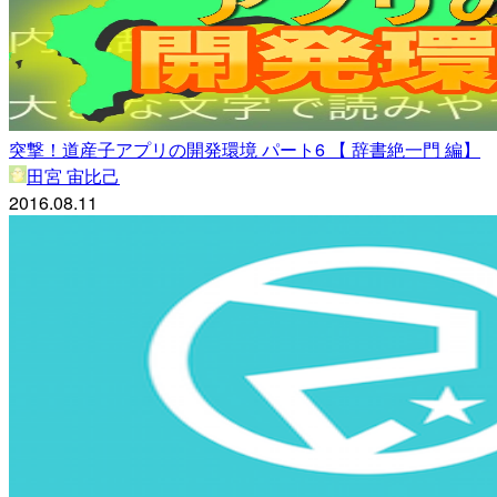
突撃！道産子アプリの開発環境 パート6 【 辞書絶一門 編】
田宮 宙比己
2016.08.11