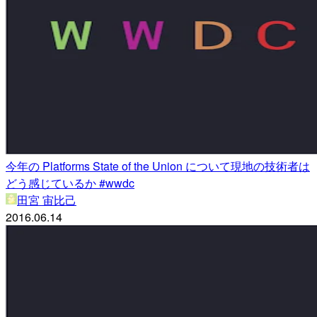
今年の Platforms State of the Union について現地の技術者は
どう感じているか #wwdc
田宮 宙比己
2016.06.14