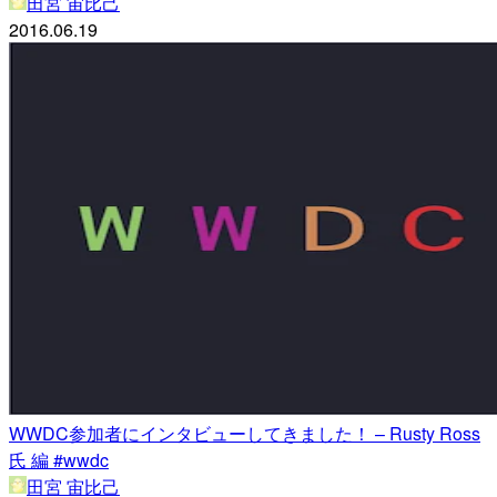
田宮 宙比己
2016.06.19
WWDC参加者にインタビューしてきました！ – Rusty Ross
氏 編 #wwdc
田宮 宙比己