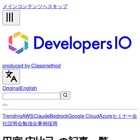
メインコンテンツへスキップ
produced by Classmethod
Original
English
Trending
AWS
Claude
Bedrock
Google Cloud
Azure
セミナー
会
社説明会
勉強会
事例
採用