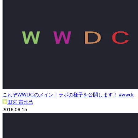
これぞWWDCのメイン！ラボの様子を公開します！ #wwdc
田宮 宙比己
2016.06.15