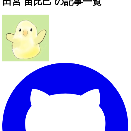
田宮 宙比己 の記事一覧