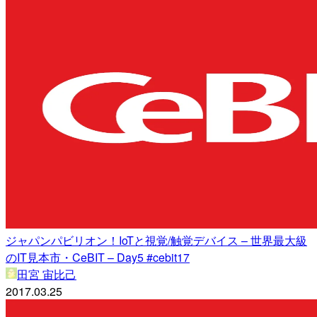
ジャパンパビリオン！IoTと視覚/触覚デバイス – 世界最大級
のIT見本市・CeBIT – Day5 #cebit17
田宮 宙比己
2017.03.25