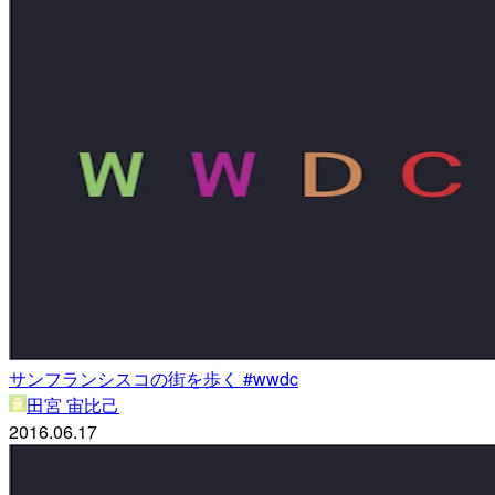
サンフランシスコの街を歩く #wwdc
田宮 宙比己
2016.06.17