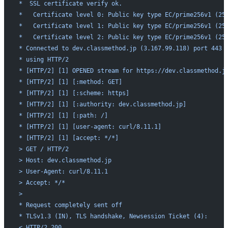
*  SSL certificate verify ok.
*   Certificate level 0: Public key type EC/prime256v1 (25
*   Certificate level 1: Public key type EC/prime256v1 (25
*   Certificate level 2: Public key type EC/prime256v1 (25
* Connected to dev.classmethod.jp (3.167.99.118) port 443
* using HTTP/2
* [HTTP/2] [1] OPENED stream for https://dev.classmethod.j
* [HTTP/2] [1] [:method: GET]
* [HTTP/2] [1] [:scheme: https]
* [HTTP/2] [1] [:authority: dev.classmethod.jp]
* [HTTP/2] [1] [:path: /]
* [HTTP/2] [1] [user-agent: curl/8.11.1]
* [HTTP/2] [1] [accept: */*]
> GET / HTTP/2
> Host: dev.classmethod.jp
> User-Agent: curl/8.11.1
> Accept: */*
>
* Request completely sent off
* TLSv1.3 (IN), TLS handshake, Newsession Ticket (4):
< HTTP/2 200