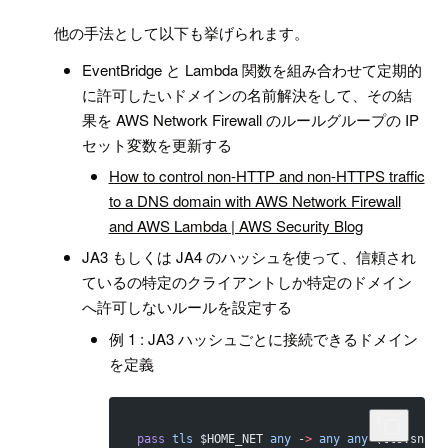
!
他の手法として以下も挙げられます。
EventBridge と Lambda 関数を組み合わせて定期的
に許可したいドメインの名前解決をして、その結
果を AWS Network Firewall のルールグループの IP
セット変数を更新する
How to control non-HTTP and non-HTTPS traffic
to a DNS domain with AWS Network Firewall
and AWS Lambda | AWS Security Blog
JA3 もしくは JA4 のハッシュを使って、信頼され
ているの特定のクライアントしか特定のドメイン
へ許可しないルールを設定する
例 1 : JA3 ハッシュごとに接続できるドメイン
を定義
pass
 tls
 $HOME_NET 
any
 -
>
 any
 any
 (tls.sni; 