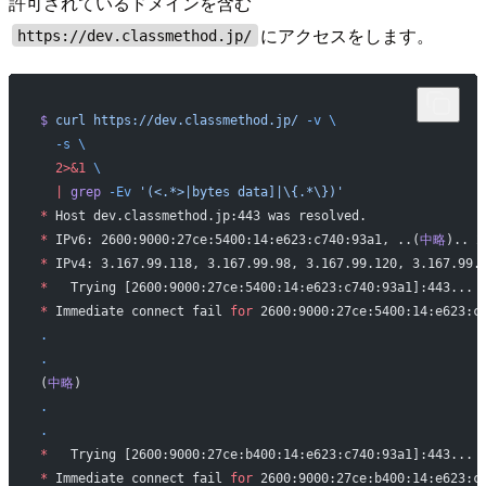
許可されているドメインを含む
にアクセスをします。
https://dev.classmethod.jp/
$
 curl
 https://dev.classmethod.jp/
 -v
 \
  -s
 \
  2>&1
 \
  |
 grep
 -Ev
 '(<.*>|bytes data]|\{.*\})'
*
 Host dev.classmethod.jp:443 was resolved.
*
 IPv6: 2600:9000:27ce:5400:14:e623:c740:93a1, ..(
中略
).. 2
*
 IPv4: 3.167.99.118, 3.167.99.98, 3.167.99.120, 3.167.99.
*
   Trying [2600:9000:27ce:5400:14:e623:c740:93a1]:443...
*
 Immediate connect fail 
for
 2600:9000:27ce:5400:14:e623:c
.
.
(
中略
)
.
.
*
   Trying [2600:9000:27ce:b400:14:e623:c740:93a1]:443...
*
 Immediate connect fail 
for
 2600:9000:27ce:b400:14:e623:c