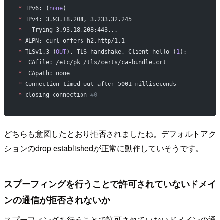
*
 IPv6: (
none
)
*
 IPv4: 3.93.18.208, 3.233.32.245
*
   Trying 3.93.18.208:443...
*
 ALPN: curl offers h2,http/1.1
*
 TLSv1.3 (
OUT
), TLS handshake, Client hello (
1
):
*
  CAfile: /etc/pki/tls/certs/ca-bundle.crt
*
  CApath: none
*
 Connection timed out after 5001 milliseconds
*
 closing connection 
#0
どちらも意図したとおり拒否されましたね。デフォルトアク
ションのdrop establishedが正常に動作していそうです。
スプーフィングを行うことで許可されていないドメイ
ンの通信が拒否されないか
スプーフィングを行うことで許可されていないドメインの通