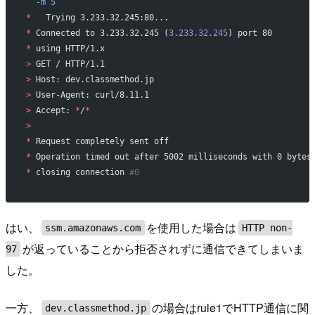
  -m
 5
*
   Trying 3.233.32.245:80...
*
 Connected to 3.233.32.245 (
3.233.32.245
) port 80
*
 using HTTP/1.x
>
 GET / HTTP/1.1
>
 Host: dev.classmethod.jp
>
 User-Agent: curl/8.11.1
>
 Accept: 
*
/
*
>
*
 Request completely sent off
*
 Operation timed out after 5002 milliseconds with 0 bytes
*
 closing connection 
#0
はい、
を使用した場合は
ssm.amazonaws.com
HTTP non-
が返っていることから拒否されずに通信できてしまいま
97
した。
一方、
の場合はrule1でHTTP通信に関
dev.classmethod.jp