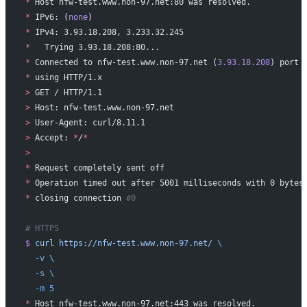
*
 Host nfw-test.www.non-97.net:80 was resolved.
*
 IPv6: (
none
)
*
 IPv4: 3.93.18.208, 3.233.32.245
*
   Trying 3.93.18.208:80...
*
 Connected to nfw-test.www.non-97.net (
3.93.18.208
) port 
*
 using HTTP/1.x
>
 GET / HTTP/1.1
>
 Host: nfw-test.www.non-97.net
>
 User-Agent: curl/8.11.1
>
 Accept: 
*
/
*
>
*
 Request completely sent off
*
 Operation timed out after 5001 milliseconds with 0 bytes
*
 closing connection 
#0
# HTTPS
$
 curl
 https://nfw-test.www.non-97.net/
 \
  -v
 \
  -s
 \
  -m
 5
*
 Host nfw-test.www.non-97.net:443 was resolved.