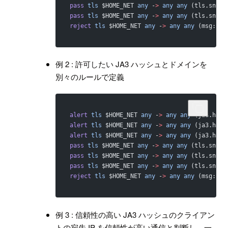
pass
 tls
 $HOME_NET 
any
 -
>
 any
 any
 (tls.sni; 
pass
 tls
 $HOME_NET 
any
 -
>
 any
 any
 (tls.sni; 
reject
 tls
 $HOME_NET 
any
 -
>
 any
 any
 (msg:
"TL
例 2 : 許可したい JA3 ハッシュとドメインを
別々のルールで定義
alert
 tls
 $HOME_NET 
any
 -
>
 any
 any
 (ja3.hash
alert
 tls
 $HOME_NET 
any
 -
>
 any
 any
 (ja3.hash
alert
 tls
 $HOME_NET 
any
 -
>
 any
 any
 (ja3.hash
pass
 tls
 $HOME_NET 
any
 -
>
 any
 any
 (tls.sni; 
pass
 tls
 $HOME_NET 
any
 -
>
 any
 any
 (tls.sni; 
pass
 tls
 $HOME_NET 
any
 -
>
 any
 any
 (tls.sni; 
reject
 tls
 $HOME_NET 
any
 -
>
 any
 any
 (msg:
"TL
例 3 : 信頼性の高い JA3 ハッシュのクライアン
トの宛先 IP を信頼性が高い通信と判断し、一