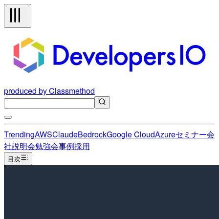
produced by Classmethod
Trending
AWS
Claude
Bedrock
Google Cloud
Azure
セミナー
会
社説明会
勉強会
事例
採用
目次