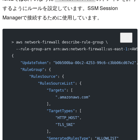
するようにルールを設定しています。SSM Session
Managerで接続するために使用しています。
> aws network-firewall describe-rule-group \
  --rule-group-arn arn:aws:network-firewall:us-east
-1
:<AWS
{
    "UpdateToken"
: 
"b0b500ba-00c2-4253-99c6-c3bb06cd67e2"
,
    "RuleGroup"
: {
        "RulesSource"
: {
            "RulesSourceList"
: {
                "Targets"
: [
                    ".amazonaws.com"
                ],
                "TargetTypes"
: [
                    "HTTP_HOST"
,
                    "TLS_SNI"
                ],
                "GeneratedRulesType"
: 
"ALLOWLIST"