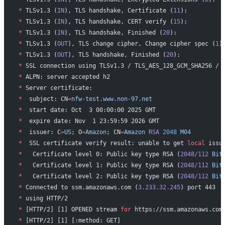
*
 TLSv1.3 (
IN
), TLS handshake, Certificate (
11
):
*
 TLSv1.3 (
IN
), TLS handshake, CERT verify (
15
):
*
 TLSv1.3 (
IN
), TLS handshake, Finished (
20
):
*
 TLSv1.3 (
OUT
), TLS change cipher, Change cipher spec (
1
)
*
 TLSv1.3 (
OUT
), TLS handshake, Finished (
20
):
*
 SSL connection using TLSv1.3 / TLS_AES_128_GCM_SHA256 / 
*
 ALPN: server accepted h2
*
 Server certificate:
*
  subject: CN
=
nfw-test.www.non-97.net
*
  start date: Oct  3 00:00:00 2025 GMT
*
  expire date: Nov  1 23:59:59 2026 GMT
*
  issuer: C
=
US
; O
=
Amazon
; CN
=
Amazon
 RSA
 2048
 M04
*
  SSL certificate verify result: unable to get 
local
 issu
*
   Certificate level 0: Public key type RSA (
2048/112
 Bit
*
   Certificate level 1: Public key type RSA (
2048/112
 Bit
*
   Certificate level 2: Public key type RSA (
2048/112
 Bit
*
 Connected to ssm.amazonaws.com (
3.233.32.245
) port 443
*
 using HTTP/2
*
 [HTTP/2] [1] OPENED stream 
for
 https://ssm.amazonaws.com
*
 [HTTP/2] [1] [:method: GET]