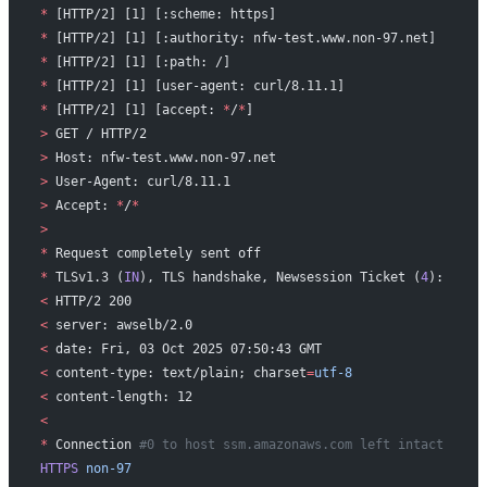
*
 [HTTP/2] [1] [:scheme: https]
*
 [HTTP/2] [1] [:authority: nfw-test.www.non-97.net]
*
 [HTTP/2] [1] [:path: /]
*
 [HTTP/2] [1] [user-agent: curl/8.11.1]
*
 [HTTP/2] [1] [accept: 
*
/
*
]
>
 GET / HTTP/2
>
 Host: nfw-test.www.non-97.net
>
 User-Agent: curl/8.11.1
>
 Accept: 
*
/
*
>
*
 Request completely sent off
*
 TLSv1.3 (
IN
), TLS handshake, Newsession Ticket (
4
):
<
 HTTP/2 200
<
 server: awselb/2.0
<
 date: Fri, 03 Oct 2025 07:50:43 GMT
<
 content-type: text/plain; charset
=
utf-8
<
 content-length: 12
<
*
 Connection 
#0 to host ssm.amazonaws.com left intact
HTTPS
 non-97