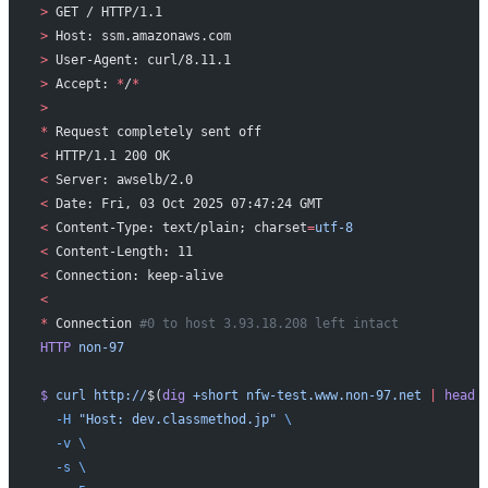
>
 GET / HTTP/1.1
>
 Host: ssm.amazonaws.com
>
 User-Agent: curl/8.11.1
>
 Accept: 
*
/
*
>
*
 Request completely sent off
<
 HTTP/1.1 200 OK
<
 Server: awselb/2.0
<
 Date: Fri, 03 Oct 2025 07:47:24 GMT
<
 Content-Type: text/plain; charset
=
utf-8
<
 Content-Length: 11
<
 Connection: keep-alive
<
*
 Connection 
#0 to host 3.93.18.208 left intact
HTTP
 non-97
$
 curl
 http://
$(
dig
 +short
 nfw-test.www.non-97.net
 |
 head
 
  -H
 "Host: dev.classmethod.jp"
 \
  -v
 \
  -s
 \