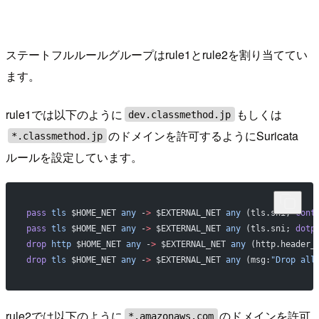
ステートフルルールグループはrule1とrule2を割り当ててい
ます。
rule1では以下のように
もしくは
dev.classmethod.jp
のドメインを許可するようにSuricata
*.classmethod.jp
ルールを設定しています。
pass
 tls
 $HOME_NET 
any
 -
>
 $EXTERNAL_NET 
any
 (tls.sni; 
cont
pass
 tls
 $HOME_NET 
any
 -
>
 $EXTERNAL_NET 
any
 (tls.sni; 
dotp
drop
 http
 $HOME_NET 
any
 -
>
 $EXTERNAL_NET 
any
 (http.header_
drop
 tls
 $HOME_NET 
any
 -
>
 $EXTERNAL_NET 
any
 (msg:
"Drop all
rule2では以下のように
のドメインを許可
*.amazonaws.com