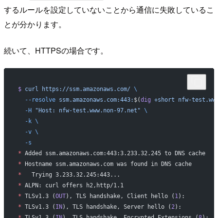
するルールを設定していないことから通信に失敗しているこ
とが分かります。
続いて、HTTPSの場合です。
$
 curl
 https://ssm.amazonaws.com/
 \
  --resolve
 ssm.amazonaws.com:443:
$(
dig
 +short
 nfw-test.ww
  -H
 "Host: nfw-test.www.non-97.net"
 \
  -k
 \
  -v
 \
  -s
*
 Added ssm.amazonaws.com:443:3.233.32.245 to DNS cache
*
 Hostname ssm.amazonaws.com was found in DNS cache
*
   Trying 3.233.32.245:443...
*
 ALPN: curl offers h2,http/1.1
*
 TLSv1.3 (
OUT
), TLS handshake, Client hello (
1
):
*
 TLSv1.3 (
IN
), TLS handshake, Server hello (
2
):
*
 TLSv1.3 (
IN
), TLS handshake, Encrypted Extensions (
8
):