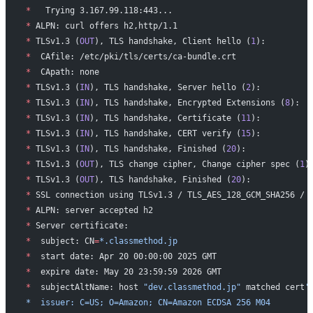
*
   Trying 3.167.99.118:443...
*
 ALPN: curl offers h2,http/1.1
*
 TLSv1.3 (
OUT
), TLS handshake, Client hello (
1
):
*
  CAfile: /etc/pki/tls/certs/ca-bundle.crt
*
  CApath: none
*
 TLSv1.3 (
IN
), TLS handshake, Server hello (
2
):
*
 TLSv1.3 (
IN
), TLS handshake, Encrypted Extensions (
8
):
*
 TLSv1.3 (
IN
), TLS handshake, Certificate (
11
):
*
 TLSv1.3 (
IN
), TLS handshake, CERT verify (
15
):
*
 TLSv1.3 (
IN
), TLS handshake, Finished (
20
):
*
 TLSv1.3 (
OUT
), TLS change cipher, Change cipher spec (
1
)
*
 TLSv1.3 (
OUT
), TLS handshake, Finished (
20
):
*
 SSL connection using TLSv1.3 / TLS_AES_128_GCM_SHA256 / 
*
 ALPN: server accepted h2
*
 Server certificate:
*
  subject: CN
=
*.classmethod.jp
*
  start date: Apr 20 00:00:00 2025 GMT
*
  expire date: May 20 23:59:59 2026 GMT
*
  subjectAltName: host 
"dev.classmethod.jp"
 matched cert
'
*  issuer: C=US; O=Amazon; CN=Amazon ECDSA 256 M04