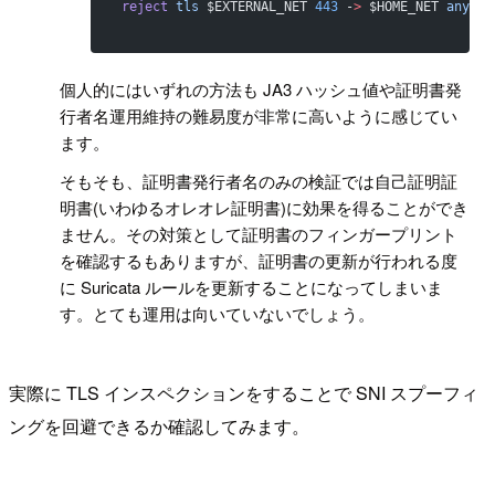
reject
 tls
 $EXTERNAL_NET 
443
 -
>
 $HOME_NET 
any
 (t
個人的にはいずれの方法も JA3 ハッシュ値や証明書発
行者名運用維持の難易度が非常に高いように感じてい
ます。
そもそも、証明書発行者名のみの検証では自己証明証
明書(いわゆるオレオレ証明書)に効果を得ることができ
ません。その対策として証明書のフィンガープリント
を確認するもありますが、証明書の更新が行われる度
に Suricata ルールを更新することになってしまいま
す。とても運用は向いていないでしょう。
実際に TLS インスペクションをすることで SNI スプーフィ
ングを回避できるか確認してみます。