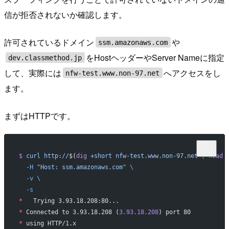
信が拒否されないか確認します。
許可されているドメイン
や
ssm.amazonaws.com
をHostヘッダーやServer Nameに指定
dev.classmethod.jp
して、実際には
へアクセスをし
nfw-test.www.non-97.net
ます。
まずはHTTPです。
$
 curl
 http://
$(
dig
 +short
 nfw-test.www.non-97.net
 |
 head
 
  -H
 "Host: ssm.amazonaws.com"
 \
  -v
 \
  -s
*
   Trying 3.93.18.208:80...
*
 Connected to 3.93.18.208 (
3.93.18.208
) port 80
*
 using HTTP/1.x