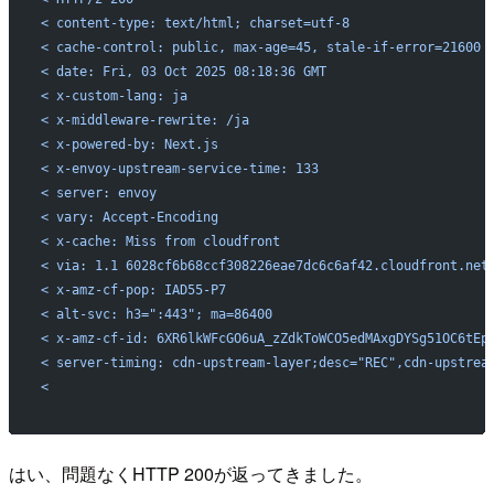
< content-type: text/html; charset=utf-8
< cache-control: public, max-age=45, stale-if-error=21600
< date: Fri, 03 Oct 2025 08:18:36 GMT
< x-custom-lang: ja
< x-middleware-rewrite: /ja
< x-powered-by: Next.js
< x-envoy-upstream-service-time: 133
< server: envoy
< vary: Accept-Encoding
< x-cache: Miss from cloudfront
< via: 1.1 6028cf6b68ccf308226eae7dc6c6af42.cloudfront.net
< x-amz-cf-pop: IAD55-P7
< alt-svc: h3=":443"; ma=86400
< x-amz-cf-id: 6XR6lkWFcGO6uA_zZdkToWCO5edMAxgDYSg51OC6tEp
< server-timing: cdn-upstream-layer;desc="REC",cdn-upstrea
<
はい、問題なくHTTP 200が返ってきました。