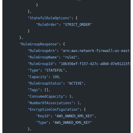
            }
        },
        "StatefulRuleOptions"
: {
            "RuleOrder"
: 
"STRICT_ORDER"
        }
    },
    "RuleGroupResponse"
: {
        "RuleGroupArn"
: 
"arn:aws:network-firewall:us-east
        "RuleGroupName"
: 
"rule2"
,
        "RuleGroupId"
: 
"10b356ef-f157-427c-a0b0-07e91223f3
        "Type"
: 
"STATEFUL"
,
        "Capacity"
: 
100
,
        "RuleGroupStatus"
: 
"ACTIVE"
,
        "Tags"
: [],
        "ConsumedCapacity"
: 
3
,
        "NumberOfAssociations"
: 
1
,
        "EncryptionConfiguration"
: {
            "KeyId"
: 
"AWS_OWNED_KMS_KEY"
,
            "Type"
: 
"AWS_OWNED_KMS_KEY"
        },