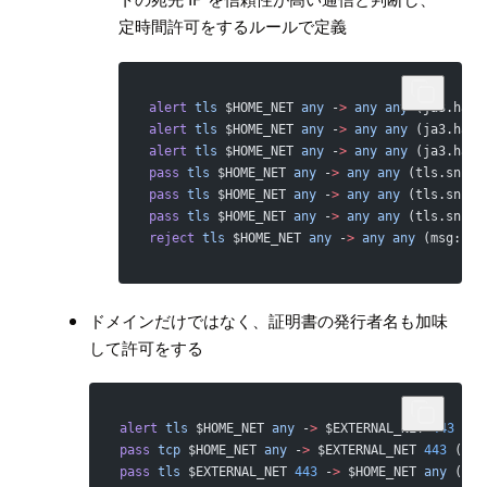
定時間許可をするルールで定義
alert
 tls
 $HOME_NET 
any
 -
>
 any
 any
 (ja3.hash
alert
 tls
 $HOME_NET 
any
 -
>
 any
 any
 (ja3.hash
alert
 tls
 $HOME_NET 
any
 -
>
 any
 any
 (ja3.hash
pass
 tls
 $HOME_NET 
any
 -
>
 any
 any
 (tls.sni; 
pass
 tls
 $HOME_NET 
any
 -
>
 any
 any
 (tls.sni; 
pass
 tls
 $HOME_NET 
any
 -
>
 any
 any
 (tls.sni; 
reject
 tls
 $HOME_NET 
any
 -
>
 any
 any
 (msg:
"TL
ドメインだけではなく、証明書の発行者名も加味
して許可をする
alert
 tls
 $HOME_NET 
any
 -
>
 $EXTERNAL_NET 
443
 (ss
pass
 tcp
 $HOME_NET 
any
 -
>
 $EXTERNAL_NET 
443
 (xbi
pass
 tls
 $EXTERNAL_NET 
443
 -
>
 $HOME_NET 
any
 (tls