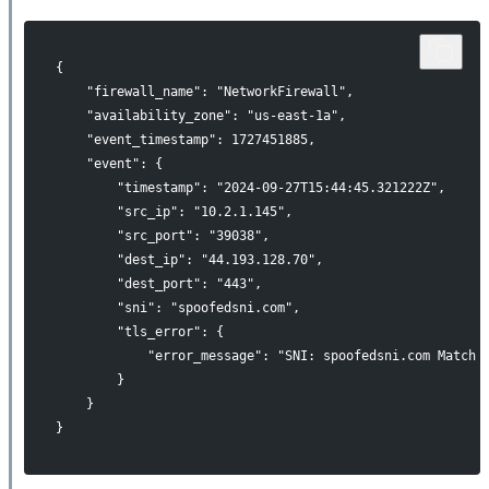
{
    "firewall_name": "NetworkFirewall",
    "availability_zone": "us-east-1a",
    "event_timestamp": 1727451885,
    "event": {
        "timestamp": "2024-09-27T15:44:45.321222Z",
        "src_ip": "10.2.1.145",
        "src_port": "39038",
        "dest_ip": "44.193.128.70",
        "dest_port": "443",
        "sni": "spoofedsni.com",
        "tls_error": {
            "error_message": "SNI: spoofedsni.com Match 
        }
    }
}