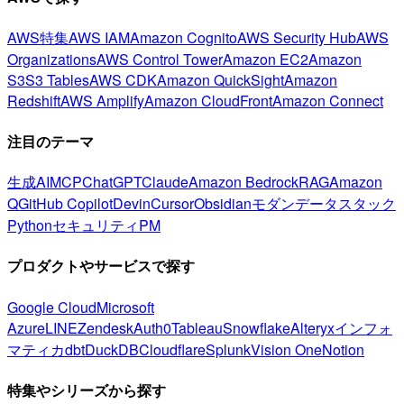
AWS特集
AWS IAM
Amazon Cognito
AWS Security Hub
AWS
Organizations
AWS Control Tower
Amazon EC2
Amazon
S3
S3 Tables
AWS CDK
Amazon QuickSight
Amazon
Redshift
AWS Amplify
Amazon CloudFront
Amazon Connect
注目のテーマ
生成AI
MCP
ChatGPT
Claude
Amazon Bedrock
RAG
Amazon
Q
GitHub Copilot
Devin
Cursor
Obsidian
モダンデータスタック
Python
セキュリティ
PM
プロダクトやサービスで探す
Google Cloud
Microsoft
Azure
LINE
Zendesk
Auth0
Tableau
Snowflake
Alteryx
インフォ
マティカ
dbt
DuckDB
Cloudflare
Splunk
Vision One
Notion
特集やシリーズから探す