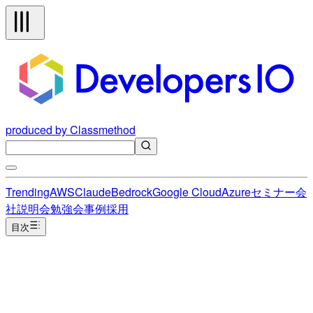
produced by Classmethod
Trending
AWS
Claude
Bedrock
Google Cloud
Azure
セミナー
会
社説明会
勉強会
事例
採用
目次