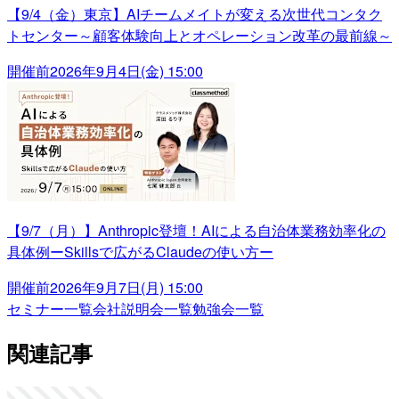
【9/4（金）東京】AIチームメイトが変える次世代コンタク
トセンター～顧客体験向上とオペレーション改革の最前線～
開催前
2026年9月4日(金) 15:00
【9/7（月）】Anthropic登壇！AIによる自治体業務効率化の
具体例ーSkillsで広がるClaudeの使い方ー
開催前
2026年9月7日(月) 15:00
セミナー一覧
会社説明会一覧
勉強会一覧
関連記事