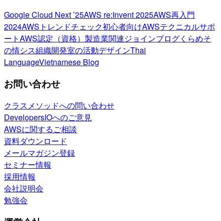
Google Cloud Next ’25
AWS re:Invent 2025
AWS再入門
2024
AWSトレンドチェック
初心者向け
AWSテクニカルサポ
ート
AWS認定（資格）
製造業関連
ジョインブログ
くらめそ
の情シス
組織開発室の活動
デザイン
Thai
Language
Vietnamese Blog
お問い合わせ
クラスメソッドへの問い合わせ
DevelopersIOへのご意見
AWSに関するご相談
資料ダウンロード
メールマガジン登録
セミナー情報
採用情報
会社説明会
勉強会