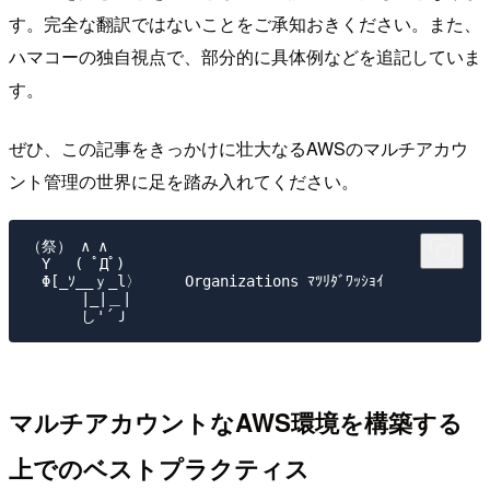
す。完全な翻訳ではないことをご承知おきください。また、
ハマコーの独自視点で、部分的に具体例などを追記していま
す。
ぜひ、この記事をきっかけに壮大なるAWSのマルチアカウ
ント管理の世界に足を踏み入れてください。
（祭） ∧ ∧

　Y　 ( ﾟДﾟ)

　Φ[_ｿ__ｙ_l〉     Organizations ﾏﾂﾘﾀﾞﾜｯｼｮｲ

　　　 |_|＿|

マルチアカウントなAWS環境を構築する
上でのベストプラクティス