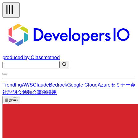
produced by Classmethod
Trending
AWS
Claude
Bedrock
Google Cloud
Azure
セミナー
会
社説明会
勉強会
事例
採用
目次