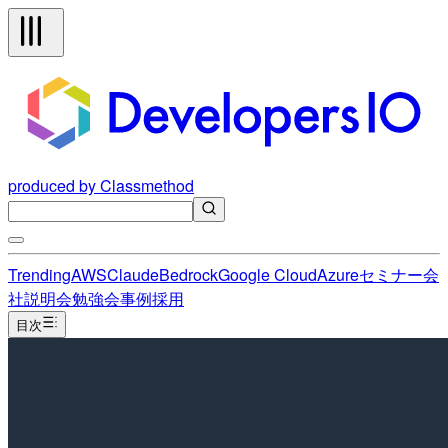
produced by Classmethod
Trending
AWS
Claude
Bedrock
Google Cloud
Azure
セミナー
会
社説明会
勉強会
事例
採用
目次