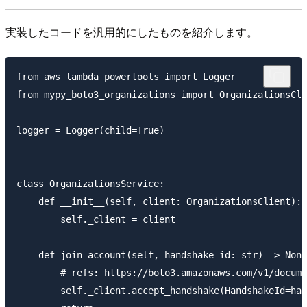
実装したコードを汎用的にしたものを紹介します。
from aws_lambda_powertools import Logger

from mypy_boto3_organizations import OrganizationsCli
logger = Logger(child=True)

class OrganizationsService:

    def __init__(self, client: OrganizationsClient):

        self._client = client

    def join_account(self, handshake_id: str) -> None
        # refs: https://boto3.amazonaws.com/v1/docume
        self._client.accept_handshake(HandshakeId=han