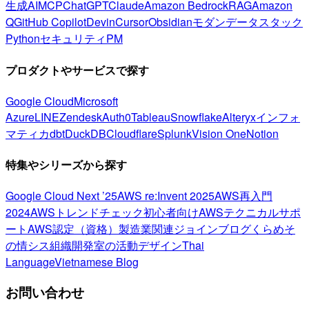
生成AI
MCP
ChatGPT
Claude
Amazon Bedrock
RAG
Amazon
Q
GitHub Copilot
Devin
Cursor
Obsidian
モダンデータスタック
Python
セキュリティ
PM
プロダクトやサービスで探す
Google Cloud
Microsoft
Azure
LINE
Zendesk
Auth0
Tableau
Snowflake
Alteryx
インフォ
マティカ
dbt
DuckDB
Cloudflare
Splunk
Vision One
Notion
特集やシリーズから探す
Google Cloud Next ’25
AWS re:Invent 2025
AWS再入門
2024
AWSトレンドチェック
初心者向け
AWSテクニカルサポ
ート
AWS認定（資格）
製造業関連
ジョインブログ
くらめそ
の情シス
組織開発室の活動
デザイン
Thai
Language
Vietnamese Blog
お問い合わせ