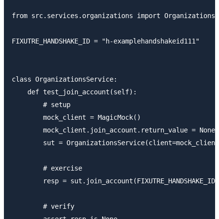
from src.services.organizations import OrganizationsS
FIXUTRE_HANDSHAKE_ID = "h-examplehandshakeid111"

class OrganizationsService:

    def test_join_account(self):

        # setup

        mock_client = MagicMock()

        mock_client.join_account.return_value = None

        sut = OrganizationsService(client=mock_client
        # exercise

        resp = sut.join_account(FIXUTRE_HANDSHAKE_ID)

        # verify

        assert resp is None
