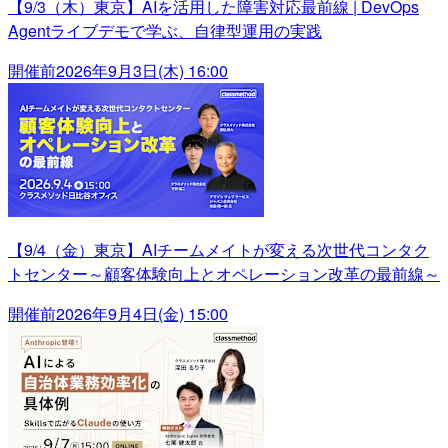
【9/3（木）東京】AIを活用した障害対応最前線 | DevOps
Agentライブデモで学ぶ、自律型運用の実践
開催前
2026年9月3日(木) 16:00
【9/4（金）東京】AIチームメイトが変える次世代コンタク
トセンター～顧客体験向上とオペレーション改革の最前線～
開催前
2026年9月4日(金) 15:00