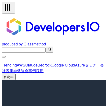
produced by Classmethod
Trending
AWS
Claude
Bedrock
Google Cloud
Azure
セミナー
会
社説明会
勉強会
事例
採用
目次