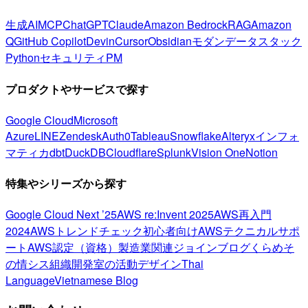
生成AI
MCP
ChatGPT
Claude
Amazon Bedrock
RAG
Amazon
Q
GitHub Copilot
Devin
Cursor
Obsidian
モダンデータスタック
Python
セキュリティ
PM
プロダクトやサービスで探す
Google Cloud
Microsoft
Azure
LINE
Zendesk
Auth0
Tableau
Snowflake
Alteryx
インフォ
マティカ
dbt
DuckDB
Cloudflare
Splunk
Vision One
Notion
特集やシリーズから探す
Google Cloud Next ’25
AWS re:Invent 2025
AWS再入門
2024
AWSトレンドチェック
初心者向け
AWSテクニカルサポ
ート
AWS認定（資格）
製造業関連
ジョインブログ
くらめそ
の情シス
組織開発室の活動
デザイン
Thai
Language
Vietnamese Blog