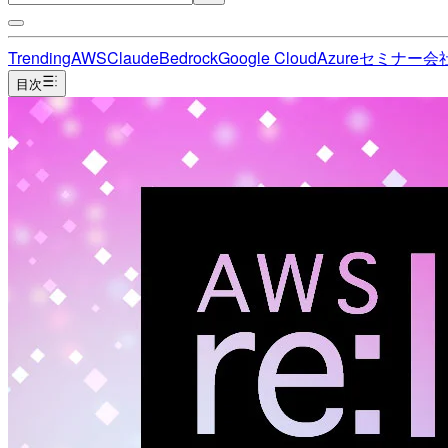
Trending
AWS
Claude
Bedrock
Google Cloud
Azure
セミナー
会
目次