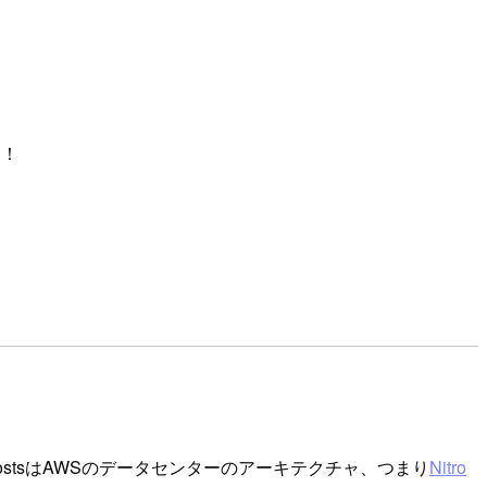
た！
ostsはAWSのデータセンターのアーキテクチャ、つまり
Nitro