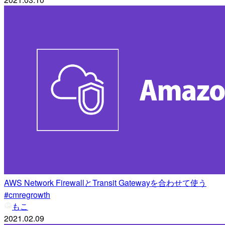
AWS Network FirewallとTransit Gatewayを合わせて使う
#cmregrowth
もこ
2021.02.09