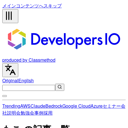
メインコンテンツへスキップ
produced by Classmethod
Original
English
Trending
AWS
Claude
Bedrock
Google Cloud
Azure
セミナー
会
社説明会
勉強会
事例
採用