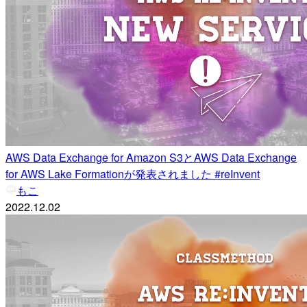
AWS Data Exchange for Amazon S3とAWS Data Exchange
for AWS Lake Formationが発表されました #reInvent
もこ
2022.12.02