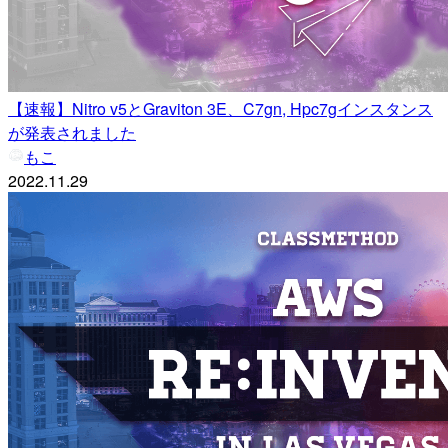
【速報】Nitro v5とGraviton 3E、C7gn, Hpc7gインスタンス
が発表されました
もこ
2022.11.29