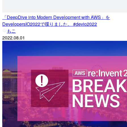
「DeepDive into Modern Development with AWS」を
DevelopersIO2022で喋りました。 #devio2022
もこ
2022.08.01